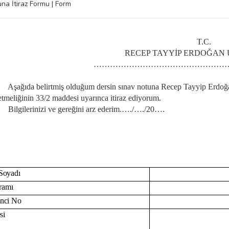
na İtiraz Formu | Form
T.C.
RECEP TAYYİP ERDOĞAN 
……………………………………………
ıda belirtmiş olduğum dersin sınav notuna Recep Tayyip Erdoğan 
tmeliğinin 33/2 maddesi uyarınca itiraz ediyorum.
ilerinizi ve gereğini arz ederim
.….
/
….
/20
….
Öğrencinin 
Soyadı
ramı
nci
No
si