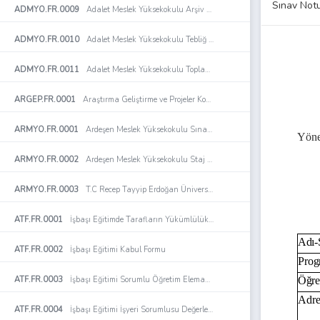
Sınav Notu
ADMYO.FR.0009
Adalet Meslek Yüksekokulu Arşiv Evrak Teslim Tutanağı Formu
ADMYO.FR.0010
Adalet Meslek Yüksekokulu Tebliğ Tebellüğ Listesi Formu
ADMYO.FR.0011
Adalet Meslek Yüksekokulu Toplantı Tutanağı
ARGEP.FR.0001
Araştırma Geliştirme ve Projeler Koordinatörlüğü Organizasyon Şeması
Aşağ
ARMYO.FR.0001
Ardeşen Meslek Yüksekokulu Sınav Değerlendirme Formu
Yöne
Bilg
ARMYO.FR.0002
Ardeşen Meslek Yüksekokulu Staj Değerlendirme Formu
ARMYO.FR.0003
T.C Recep Tayyip Erdoğan Üniversitesi Ardeşen Meslek Yüksekokulu Öğrenci Staj Dosyası
ATF.FR.0001
İşbaşı Eğitimde Tarafların Yükümlülüklerine İlişkin Sözleşme
Adı-
ATF.FR.0002
İşbaşı Eğitimi Kabul Formu
Prog
ATF.FR.0003
İşbaşı Eğitimi Sorumlu Öğretim Elemanı Denetim Formu
Öğre
Adre
ATF.FR.0004
İşbaşı Eğitimi İşyeri Sorumlusu Değerlendirme Formu