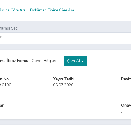
arası Seç:
on
na İtiraz Formu | Genel Bilgiler
Çıktı Al
n No
Yayın Tarihi
Reviz
R.0190
06.07.2026
yan
Onay
.