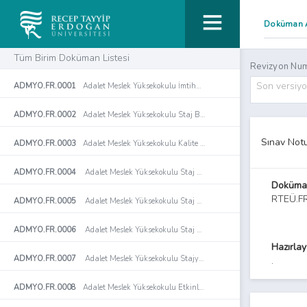
Tüm Birim Doküman Listesi
Revizyon Num
Son versiy
ADMYO.FR.0001
Adalet Meslek Yüksekokulu İmtihan Evrakı ve Ders Değerlendirme Raporları Teslim Tutanağı
ADMYO.FR.0002
Adalet Meslek Yüksekokulu Staj Başvuru Formu
Sınav Notu
ADMYO.FR.0003
Adalet Meslek Yüksekokulu Kalite Komisyonu Toplantı Tutanağı Formu
ADMYO.FR.0004
Adalet Meslek Yüksekokulu Staj Değerlendirme Formu
Doküma
RTEÜ.F
ADMYO.FR.0005
Adalet Meslek Yüksekokulu Staj Defteri Formu
ADMYO.FR.0006
Adalet Meslek Yüksekokulu Staj Kabul Formu
Hazırla
ADMYO.FR.0007
Adalet Meslek Yüksekokulu Stajyer Takip Çizelgesi Formu
.
ADMYO.FR.0008
Adalet Meslek Yüksekokulu Etkinlik İmza Tutanağı Formu