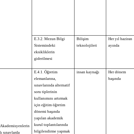
E.3.2. Mezun Bilgi
Bilişim
Her yıl haziran
Sistemindeki
teknolojileri
ayında
eksikliklerin
giderilmesi
E.4.1. Öğretim
insan kaynağı
Her dönem
elemanlarına,
başında
sınavlarında alternatif
soru tiplerinin
kullanımını artırmak
için eğitim öğretim
dönemi başında
yapılan akademik
kurul toplantılarında
 Akademisyenlerin
bilgilendirme yapmak
lı sınavlarda