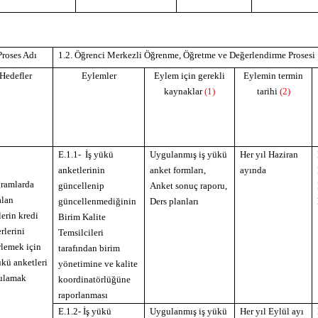
Proses Adı
1.2. Öğrenci Merkezli Öğrenme, Öğretme ve Değerlendirme Prosesi
Hedefler
Eylemler
Eylem için gerekli
Eylemin termin
kaynaklar
(1)
tarihi
(2)
E.1.1
- İş yükü
Uygulanmış iş yükü
Her yıl Haziran
anketlerinin
anket formları,
ayında
ramlarda
güncellenip
Anket sonuç raporu,
alan
güncellenmediğinin
Ders planları
lerin kredi
Birim Kalite
rlerini
Temsilcileri
rlemek için
tarafından birim
ükü anketleri
yönetimine ve kalite
ulamak
koordinatörlüğüne
raporlanması
E.1.2-
İş yükü
Uygulanmış iş yükü
Her yıl Eylül ayı