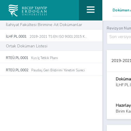
İlahiyat Fakültesi Birimine Ait Dokümanlar
Revizyon Num
Son versiy
İLHF.PL.0001
2019-2021 TS EN ISO 9001:2015 Kalite Yönetim Sistemi İlahiyat Fakültesi Proses Aksiyon Planı
Ortak Doküman Listesi
RTEÜ.PL.0001
Kys İç Tetkik Planı
2019-2021 
RTEÜ.PL.0002
Paydaş Geri Bildirimi Yönetim Süreci
Doküma
İLHF.PL
Hazırla
Birim Ka