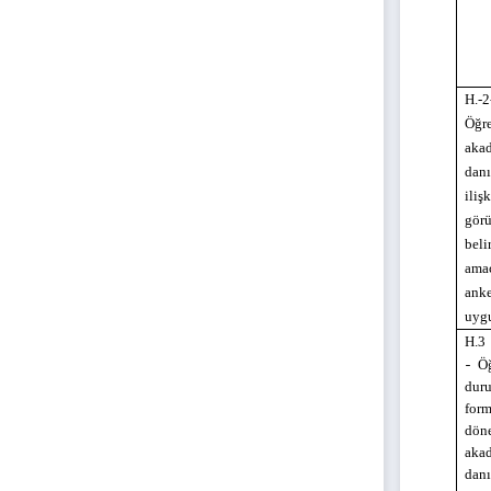
H.-2
Öğre
aka
danı
iliş
görü
beli
ama
anke
uyg
H.3
-
Öğr
dur
form
dön
aka
danı