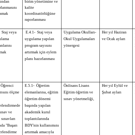
fından
birim yönetimine ve
rlanmasını
kalite
lamak
koordinatörlüğüne
raporlanması
Staj veya
E.4.1-
Staj veya
Uygulama Okulları-
Her yıl Haziran
ulama
uygulama yapılan
Okul Uygulamaları
ve Ocak ayları
nlarını
program sayısını
yönergesi
rmak
artırmak için eylem
planı hazırlanması
Öğrenci
E.5.1-
Öğretim
Önlisans Lisans
Her yıl Eylül ve
rısını ölçme
elemanlarına, eğitim
Eğitim öğretim ve
Şubat ayları
öğretim dönemi
sınav yönetmeliği,
erlendirmede
başında yapılan
sınav ve
akademik kurul
l sınavları
toplantılarında
nda "Başarı
BDY'nin kullanımını
erlendirme
artırmak amacıyla