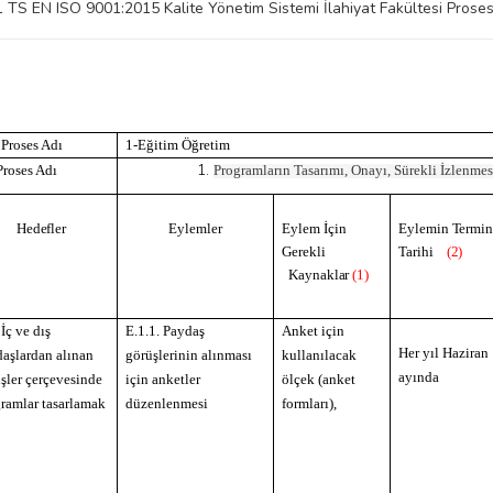
TS EN ISO 9001:2015 Kalite Yönetim Sistemi İlahiyat Fakültesi Proses
a
Proses
Adı
1-Eğitim Öğretim
Proses
Adı
Programların Tasarımı, Onayı, Sürekli İzlenme
Hedefler
Eylemler
Eylem
İçin
Eylemin
Termi
Gerekli
Tarihi
(2)
Kaynaklar
(1)
 İç ve dış
E.1.1. Paydaş
Anket için
Her yıl Haziran
aşlardan alınan
görüşlerinin alınması
kullanılacak
ayında
şler çerçevesinde
için anketler
ölçek (anket
ramlar tasarlamak
düzenlenmesi
formları),