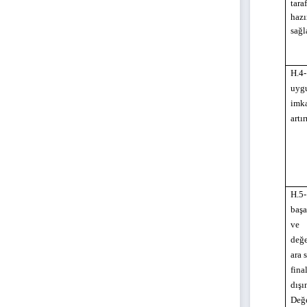
tara
hazı
sağ
H.4-
uyg
imka
artı
H.5-
başa
ve
değ
ara 
fina
dışı
Değ