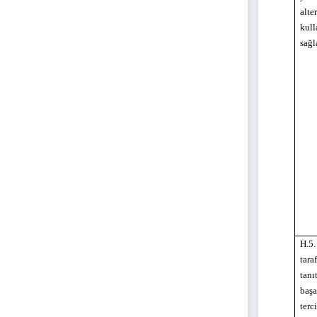
alte
kull
sağ
H.5.
tara
tanı
başa
terc