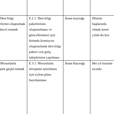
 Ders bilgi
E.2.1. Ders bilgi
İnsan kaynağı
Dönem
tlerini oluşturmak
paketlerinin
başlarında
üncel tutmak
oluşturulması ve
olmak üzere
güncellenmesi için
yılda iki kez
birimde komisyon
oluşturularak ders bilgi
paketi veri giriş
takiplerinin yapılması
 Mezunlarla
E.3.1. Mezunlarla
İnsan Kaynağı
Her yıl haziran
işimi güçlü tutmak
iletişimin artırılması
ayında
için eylem planı
hazırlanması