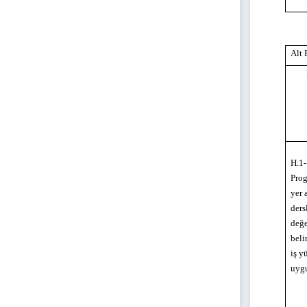
Alt 
H.1-
Prog
yer 
ders
değe
beli
iş y
uyg