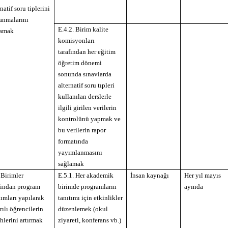
rnatif soru tiplerini
anmalarını
E.4.2. Birim kalite
lamak
komisyonları
tarafından her eğitim
öğretim dönemi
sonunda sınavlarda
alternatif soru tıpleri
kullanılan derslerle
ilgili girilen verilerin
kontrolünü yapmak ve
bu verilerin rapor
formatında
yayımlanmasını
sağlamak
 Birimler
E.5.1. Her akademik
İnsan kaynağı
Her yıl mayıs
fından program
birimde programların
ayında
tımları yapılarak
tanıtımı için etkinlikler
rılı öğrencilerin
düzenlemek (okul
ihlerini artırmak
ziyareti, konferans vb.)