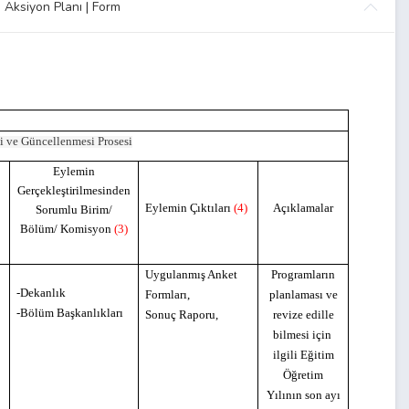
 Aksiyon Planı | Form
si ve Güncellenmesi Prosesi
Eylemin
n
Gerçekleştirilmesinde
n
Eylemin
Çıktıları
(4)
Açıklamalar
Sorumlu Birim/
Bölüm/
Komisyon
(3)
Uygulanmış Anket
Programların
-Dekanlık
Formları,
planlaması ve
-Bölüm Başkanlıkları
Sonuç Raporu,
revize edille
bilmesi için
ilgili Eğitim
Öğretim
Yılının son ayı