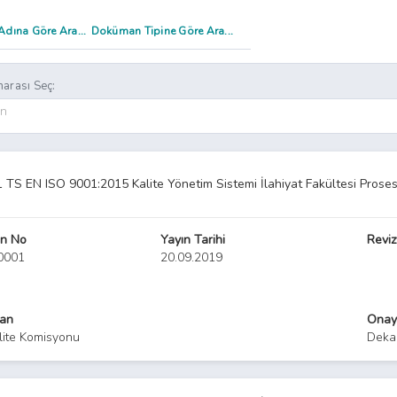
arası Seç:
on
TS EN ISO 9001:2015 Kalite Yönetim Sistemi İlahiyat Fakültesi Proses 
n No
Yayın Tarihi
Reviz
.0001
20.09.2019
yan
Onay
lite Komisyonu
Deka