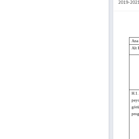
2019-2021 
An
Alt
H.1.
payd
görü
prog