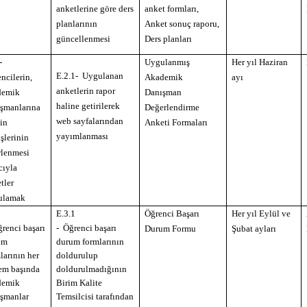
anketlerine göre ders
anket formları,
planlarının
Anket sonuç raporu,
güncellenmesi
Ders planları
-
Uygulanmış
Her yıl Haziran
E.2.1-
Uygulanan
ncilerin,
Akademik
ayı
anketlerin rapor
demik
Danışman
haline getirilerek
şmanlarına
Değerlendirme
web sayfalarından
kin
Anketi Formaları
yayımlanması
şlerinin
rlenmesi
cıyla
tler
ulamak
E.3.1
Öğrenci Başarı
Her yıl Eylül ve
enci başarı
- Öğrenci başarı
Durum Formu
Şubat ayları
um
durum formlarının
larının her
doldurulup
em başında
doldurulmadığının
demik
Birim Kalite
şmanlar
Temsilcisi tarafından