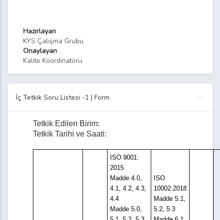
Hazırlayan
KYS Çalışma Grubu
Onaylayan
Kalite Koordinatörü
İç Tetkik Soru Listesi -1 | Form
Tetkik Edilen Birim:
Tetkik Tarihi ve Saati:
ISO 9001:
2015
Madde 4.0,
ISO
4.1, 4.2, 4.3,
10002:2018
4.4
Madde 5.1,
Madde 5.0,
5.2, 5.3
5.1, 5.2, 5.3
Madde 6.1,