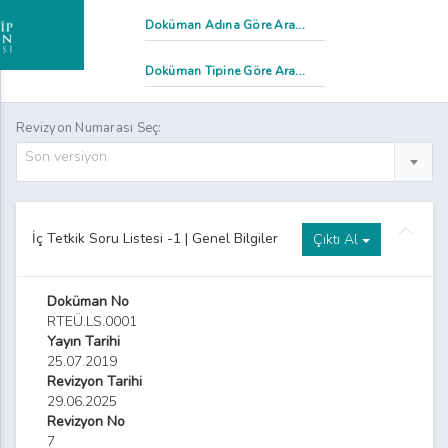
Revizyon Numarası Seç:
Söndürme Tüpü ve Ekipmanı Listesi
Son versiyon
İç Tetkik Soru Listesi -1 | Genel Bilgiler
Çıktı Al
Doküman No
esi
RTEÜ.LS.0001
Yayın Tarihi
lgelere İlişkin İmha Listesi
25.07.2019
Revizyon Tarihi
stesi
29.06.2025
Revizyon No
çlı)
7