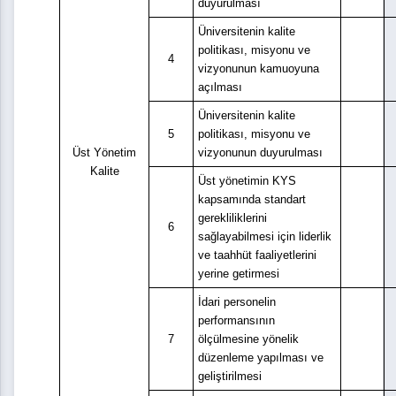
duyurulması
Üniversitenin kalite
politikası, misyonu ve
4
vizyonunun kamuoyuna
açılması
Üniversitenin kalite
5
politikası, misyonu ve
Üst Yönetim
vizyonunun duyurulması
Kalite
Üst yönetimin KYS
kapsamında standart
gerekliliklerini
6
sağlayabilmesi için liderlik
ve taahhüt faaliyetlerini
yerine getirmesi
İdari personelin
performansının
7
ölçülmesine yönelik
düzenleme yapılması ve
geliştirilmesi