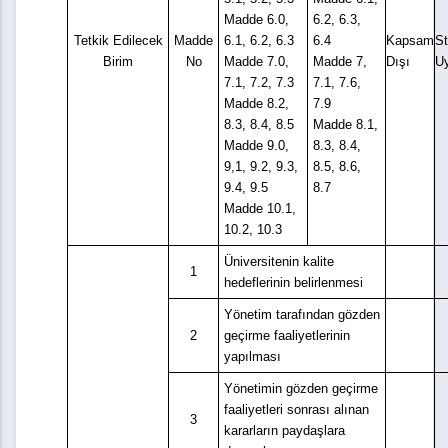
Madde 6.0,
6.2, 6.3,
Tetkik Edilecek
Madde
6.1, 6.2, 6.3
6.4
Kapsam
S
Birim
No
Madde 7.0,
Madde 7,
Dışı
U
7.1, 7.2, 7.3
7.1, 7.6,
Madde 8.2,
7.9
8.3, 8.4, 8.5
Madde 8.1,
Madde 9.0,
8.3, 8.4,
9,1, 9.2, 9.3,
8.5, 8.6,
9.4, 9.5
8.7
Madde 10.1,
10.2, 10.3
Üniversitenin kalite
1
hedeflerinin belirlenmesi
Yönetim tarafından gözden
2
geçirme faaliyetlerinin
yapılması
Yönetimin gözden geçirme
faaliyetleri sonrası alınan
3
kararların paydaşlara