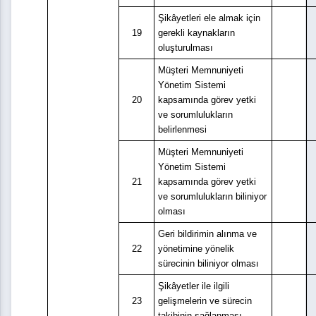
Şikâyetleri ele almak için
19
gerekli kaynakların
oluşturulması
Müşteri Memnuniyeti
Yönetim Sistemi
20
kapsamında görev yetki
ve sorumlulukların
belirlenmesi
Müşteri Memnuniyeti
Yönetim Sistemi
21
kapsamında görev yetki
ve sorumlulukların biliniyor
olması
Geri bildirimin alınma ve
22
yönetimine yönelik
sürecinin biliniyor olması
Şikâyetler ile ilgili
23
gelişmelerin ve sürecin
takibinin sağlanması