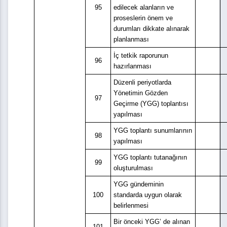
95
edilecek alanların ve
proseslerin önem ve
durumları dikkate alınarak
planlanması
İç tetkik raporunun
96
hazırlanması
Düzenli periyotlarda
Yönetimin Gözden
97
Geçirme (YGG) toplantısı
yapılması
YGG toplantı sunumlarının
98
yapılması
YGG toplantı tutanağının
99
oluşturulması
YGG gündeminin
100
standarda uygun olarak
belirlenmesi
Bir önceki YGG’ de alınan
101