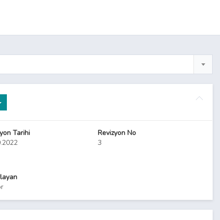
yon Tarihi
Revizyon No
0.2022
3
layan
ör