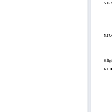
5.16
5.17
6.İlg
6.1.
D