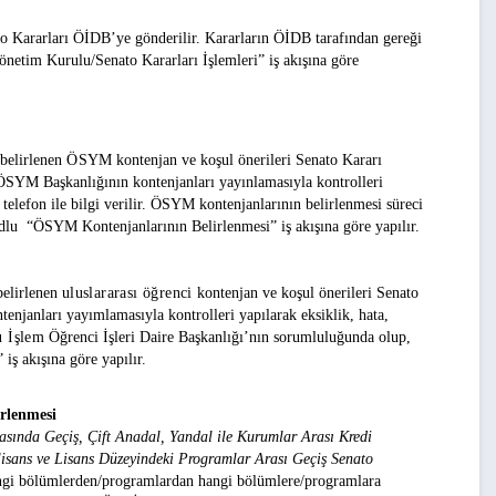
o Kararları ÖİDB’ye gönderilir. Kararların ÖİDB tarafından gereği
önetim Kurulu/Senato Kararları İşlemleri”
iş akışına göre
be
li
r
le
ne
n
Ö
S
Y
M k
on
t
en
j
a
n ve k
o
ş
u
l
ö
n
e
r
ile
r
i Senato Kararı
. ÖSYM Başkanlığının kontenjanları yayınlamasıyla kontrolleri
telefon ile bilgi verilir. ÖSYM kontenjanlarının belirlenmesi süreci
dlu
“ÖSYM Kontenjanlarının Belirlenmesi”
iş akışına göre yapılır.
be
li
r
le
ne
n
uluslararası öğrenci
k
on
t
en
j
a
n ve k
o
ş
u
l
ö
n
e
r
ile
r
i Senato
tenjanları yayımlamasıyla kontrolleri yapılarak eksiklik, hata,
 İşlem
Öğrenci İşleri Daire Başkanlığı’nın sorumluluğunda olup,
”
iş akışına göre yapılır.
irlenmesi
sında Geçiş, Çift Anadal, Yandal ile Kurumlar Arası Kredi
sans ve Lisans Düzeyindeki Programlar Arası Geçiş Senato
angi bölümlerden/programlardan hangi bölümlere/programlara