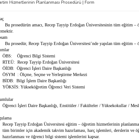
etim Hizmetlerinin Planlanması Prosedürü | Form
aç
osedürün amacı, Recep Tayyip Erdoğan Üniversitesinin tüm eğitim – öğreti
lemektir.
psam
osedür, Recep Tayyip Erdoğan Üniversitesi’nde yapılan tüm eğitim – öğr
ımlar
ÖBS: Öğrenci Bilgi Sistemi
RTEÜ: Recep Tayyip Erdoğan Üniversitesi
ÖİDB: Öğrenci İşleri Daire Başkanlığı
ÖSYM : Ölçme, Seçme ve Yerleştirme Merkezi
BİDB: Bilgi İşlem Daire Başkanlığı
YÖKSİS: Yükseköğretim Öğrenci Veri Sistemi
umlular
Öğrenci İşleri Daire Başkanlığı, Enstitüler / Fakülteler / Yüksekokullar / Me
gulama
Recep Tayyip Erdoğan Üniversitesi eğitim – öğretim hizmetlerinin planlanma
tüm birimler için akademik takvim hazırlaması, harç işlemleri, derslerin ve ö
hazırlanması ve öğrenci bilgi sistemi işlemlerini kapsar.