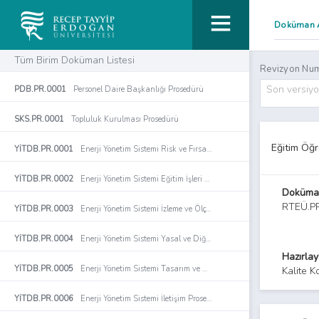
Tüm Birim Doküman Listesi
Revizyon Num
Son versiy
PDB.PR.0001
Personel Daire Başkanlığı Prosedürü
SKS.PR.0001
Topluluk Kurulması Prosedürü
Eğitim Öğr
YİTDB.PR.0001
Enerji Yönetim Sistemi Risk ve Fırsat Yönetimi Prosedürü
YİTDB.PR.0002
Enerji Yönetim Sistemi Eğitim İşleri Prosedürü
Doküma
RTEÜ.P
YİTDB.PR.0003
Enerji Yönetim Sistemi İzleme ve Ölçme Prosedürü
YİTDB.PR.0004
Enerji Yönetim Sistemi Yasal ve Diğer Şartlar Prosedürü
Hazırla
YİTDB.PR.0005
Enerji Yönetim Sistemi Tasarım ve Geliştirme Prosedürü
Kalite K
YİTDB.PR.0006
Enerji Yönetim Sistemi İletişim Prosedürü