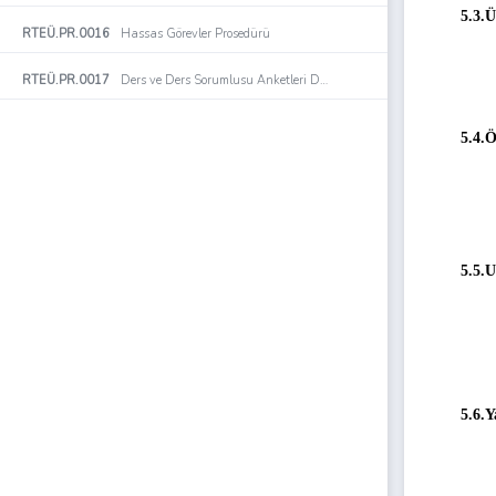
5.3.Ü
RTEÜ.PR.0016
Hassas Görevler Prosedürü
RTEÜ.PR.0017
Ders ve Ders Sorumlusu Anketleri Değerlendirme Prosedürü
5.4.
5.5.U
5.6.Y