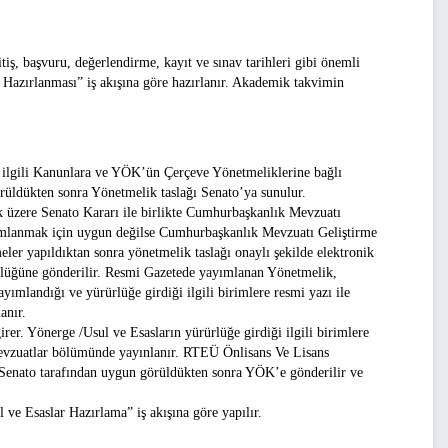
ş, başvuru, değerlendirme, kayıt ve sınav tarihleri gibi önemli
Hazırlanması”
iş akışına göre hazırlanır. Akademik takvimin
, ilgili Kanunlara ve YÖK’ün Çerçeve Yönetmeliklerine bağlı
üldükten sonra Yönetmelik taslağı Senato’ya sunulur.
üzere Senato Kararı ile birlikte Cumhurbaşkanlık M
e
vz
ua
tı
yımlanmak için uygun değilse Cumhurbaşkanlık M
e
vz
ua
tı
G
e
li
ş
t
i
rm
e
meler yapıldıktan sonra yönetmelik taslağı onaylı şekilde elektronik
lü
ğün
e gönderilir. Resmi Gazetede yayımlanan Yönetmelik,
yımlandığı ve yürürlüğe girdiği ilgili birimlere resmi yazı ile
anır.
irer. Yönerge /Usul ve Esasların yürürlüğe girdiği ilgili birimlere
 mevzuatlar bölümünde yayınlanır. RTEÜ Önlisans Ve Lisans
 Senato tarafından uygun görüldükten sonra YÖK’e gönderilir ve
l ve Esaslar Hazırlama
” iş akışına göre yapılır.