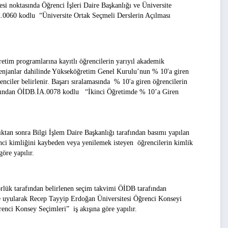
esi noktasında Öğrenci İşleri Daire Başkanlığı ve Üniversite
.0060
kodlu
“Üniversite Ortak Seçmeli Derslerin Açılması
etim programlarına kayıtlı öğrencilerin yarıyıl akademik
ontenjanlar dahilinde Yükseköğretim Genel Kurulu’nun % 10'a giren
enciler belirlenir. Başarı sıralamasında % 10'a giren öğrencilerin
fından
ÖİDB.İA.0078
kodlu
“İkinci Öğretimde % 10’a Giren
ıktan sonra Bilgi İşlem Daire Başkanlığı tarafından basımı yapılan
renci kimliğini kaybeden veya yenilemek isteyen öğrencilerin kimlik
göre yapılır.
örlük tarafından belirlenen seçim takvimi ÖİDB tarafından
ne uyularak Recep Tayyip Erdoğan Üniversitesi Öğrenci Konseyi
enci Konsey Seçimleri”
iş akışına göre yapılır.