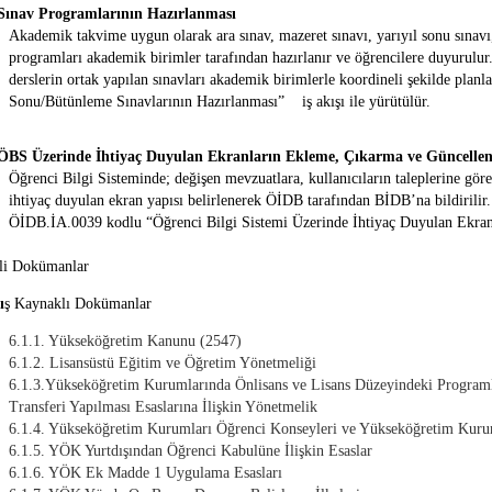
.Sınav Programlarının Hazırlanması
Akademik takvime uygun olarak ara sınav, mazeret sınavı, yarıyıl sonu sınavı, 
programları akademik birimler tarafından hazırlanır ve öğrencilere duyurulur
derslerin ortak yapılan sınavları akademik birimlerle koordineli şekilde plan
Sonu/Bütünleme Sınavlarının Hazırlanması”
iş akışı ile yürütülür.
.ÖBS Üzerinde İhtiyaç Duyulan Ekranların Ekleme, Çıkarma ve Güncelle
Öğrenci Bilgi Sisteminde; değişen mevzuatlara, kullanıcıların taleplerine gör
ihtiyaç duyulan ekran yapısı belirlenerek ÖİDB tarafından BİDB’na bildirilir
ÖİDB.İA.0039
kodlu
“Öğrenci Bilgi Sistemi Üzerinde İhtiyaç Duyulan Ekr
ili Dokümanlar
ı
ş Kaynaklı Dokümanlar
6.1.1. Yükseköğretim Kanunu (2547)
6.1.2. Lisansüstü Eğitim ve Öğretim Yönetmeliği
6.1.3.Yükseköğretim Kurumlarında Önlisans ve Lisans Düzeyindeki Programla
Transferi Yapılması Esaslarına İlişkin Yönetmelik
6.1.4. Yükseköğretim Kurumları Öğrenci Konseyleri ve Yükseköğretim Kuru
6.1.5. YÖK Yurtdışından Öğrenci Kabulüne İlişkin Esaslar
6.1.6. YÖK Ek Madde 1 Uygulama Esasları