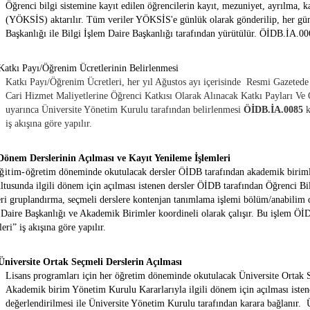
Öğrenci bilgi sistemine kayıt edilen öğrencilerin kayıt, mezuniyet, ayrılma,
(YÖKSİS) aktarılır. Tüm veriler YÖKSİS'e günlük olarak gönderilip, her gün 
Başkanlığı ile Bilgi İşlem Daire Başkanlığı tarafından yürütülür.
ÖİDB.İA.00
Katkı Payı/Öğrenim Ücretlerinin Belirlenmesi
Katkı Payı/Öğrenim Ücretleri, her yıl Ağustos ayı içerisinde Resmi Gazete
Cari Hizmet Maliyetlerine Öğrenci Katkısı Olarak Alınacak Katkı Payları Ve
uyarınca Üniversite Yönetim Kurulu tarafından belirlenmesi
ÖİDB.İA.0085
iş akışına göre yapılır.
Dönem Derslerinin Açılması ve Kayıt Yenileme İşlemleri
ğitim-
öğ
r
e
tim döneminde okutulacak dersler ÖİDB tarafından akademik birimle
ltusunda ilgili dönem için açılması istenen dersler ÖİDB tarafından Öğrenci Bi
eri gruplandırma, seçmeli derslere kontenjan tanımlama işlemi bölüm/anabilim da
i Daire Başkanlığı ve Akademik Birimler koordineli olarak çalışır. Bu işlem
ÖİD
leri”
iş akışına göre yapılır.
Üniversite Ortak Seçmeli Derslerin Açılması
Lisans programları için her öğretim döneminde okutulacak Üniversite Ortak 
Akademik birim Yönetim Kurulu Kararlarıyla ilgili dönem için açılması iste
değerlendirilmesi ile Üniversite Yönetim Kurulu tarafından karara bağlanır. Ü