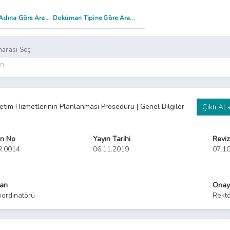
arası Seç:
on
etim Hizmetlerinin Planlanması Prosedürü | Genel Bilgiler
Çıktı Al
n No
Yayın Tarihi
Reviz
R.0014
06.11.2019
07.1
yan
Onay
oordinatörü
Rekt