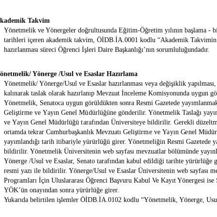
Akademik Takvim
Yönetmelik ve Yönergeler doğrultusunda Eğitim-Öğretim yılının başlama - biti
tarihleri içeren akademik takvim,
ÖİDB.İA.0001
kodlu
“Akademik Takvimin 
hazırlanması süreci Öğrenci İşleri Daire Başkanlığı’nın sorumluluğundadır.
önetmelik/ Yönerge /Usul ve Esaslar Hazırlama
Yönetmelik/ Yönerge/Usul ve Esaslar hazırlanması veya değişiklik yapılması
kalınarak taslak olarak hazırlanıp Mevzuat İnceleme Komisyonunda uygun gör
Yönetmelik, Senatoca uygun görüldükten sonra Resmi Gazetede yayımlanmak 
G
e
li
ş
t
i
rm
e ve
Y
a
yın
G
ene
l M
üdü
r
lü
ğün
e gönderilir. Yönetmelik Taslağı ya
ve
Y
a
yın
G
ene
l M
üdü
r
lü
ğü tarafından
Üniversiteye bildirilir. Gerekli düzelt
ortamda tekrar Cumhurbaşkanlık M
e
vz
ua
tı
G
e
li
ş
t
i
rm
e ve
Y
a
yın
G
ene
l M
üdü
r
yayımlandığı tarih itibariyle yürürlüğü girer. Yönetmeliğin Resmi Gazetede ya
bildirilir. Yönetmelik Üniversitenin web sayfası mevzuatlar bölümünde yayınl
Yönerge /Usul ve Esaslar, Senato tarafından kabul edildiği tarihte yürürlüğe g
resmi yazı ile bildirilir. Yönerge/Usul ve Esaslar Üniversitenin web sayfası
Programları İçin Uluslararası Öğrenci Başvuru Kabul Ve Kayıt Yönergesi
ise
YÖK’ün onayından sonra yürürlüğe girer.
Yukarıda belirtilen işlemler
ÖİDB.İA.0102
kodlu
“Yönetmelik, Yönerge, Usu