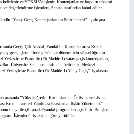
dan belirlenir ve YÖKSİS’e işlenir. Kontenjanlar ve başvuru takvimi
ru ve değerlendirme işlemleri, Senato tarafından kabul edilen
kodlu
“Yatay Geçiş Kontenjanlarının Belirlenmesi”
iş akışına
sında Geçiş, Çift Anadal, Yandal ile Kurumlar arası Kredi
yatay geçiş işlemlerinde güz/bahar dönemi için yükseköğretim
ezi Yerleştirme Puanı ile (Ek Madde-1) yatay geçiş kontenjanları,
ulları Üniversite Senatosu tarafından belirlenir. Merkezi
ezi Yerleştirme Puanı ile (Ek Madde-1) Yatay Geçiş”
iş akışına
rı arasında
“Yükseköğretim Kurumlarında Önlisans ve Lisans
sı Kredi Transferi Yapılması Esaslarına İlişkin Yönetmelik”
tonun onayı ile çift anadal/yandal programları açılabilir. Bu işlem
rogramı İşlemleri”
iş akışına göre yürütülür.