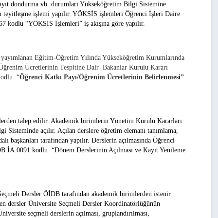
 kayıt dondurma vb. durumları Yükseköğretim Bilgi Sistemine
teyitleşme işlemi yapılır. YÖKSİS işlemleri Öğrenci İşleri Daire
67
kodlu
“YÖKSİS İşlemleri”
iş akışına göre yapılır.
de yayımlanan Eğitim-Öğretim Yılında Yükseköğretim Kurumlarında
 Öğrenim Ücretlerinin Tespitine Dair Bakanlar Kurulu Kararı
kodlu “
Öğrenci Katkı Payı/Öğrenim Ücretlerinin Belirlenmesi”
rden talep edilir. Akademik birimlerin Yönetim Kurulu Kararları
lgi Sisteminde açılır. Açılan derslere öğretim elemanı tanımlama,
lı başkanları tarafından yapılır. Derslerin açılmasında Öğrenci
B.İA.0091
kodlu
“
Dönem Derslerinin Açılması
ve
Kayıt Yenileme
Seçmeli Dersler ÖİDB tarafından akademik birimlerden istenir.
nen dersler Üniversite Seçmeli Dersler Koordinatörlüğünün
niversite seçmeli derslerin açılması, gruplandırılması,