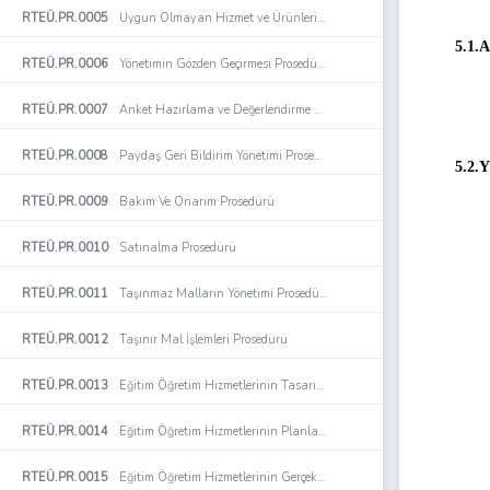
RTEÜ.PR.0005
Uygun Olmayan Hizmet ve Ürünlerin Kontrolü Prosedürü
5.1.
RTEÜ.PR.0006
Yönetimin Gözden Geçirmesi Prosedürü
RTEÜ.PR.0007
Anket Hazırlama ve Değerlendirme Prosedürü
RTEÜ.PR.0008
Paydaş Geri Bildirim Yönetimi Prosedürü
5.2.Y
RTEÜ.PR.0009
Bakım Ve Onarım Prosedürü
RTEÜ.PR.0010
Satınalma Prosedürü
RTEÜ.PR.0011
Taşınmaz Malların Yönetimi Prosedürü
RTEÜ.PR.0012
Taşınır Mal İşlemleri Prosedürü
RTEÜ.PR.0013
Eğitim Öğretim Hizmetlerinin Tasarımı ve Geliştirilmesi Prosedürü
RTEÜ.PR.0014
Eğitim Öğretim Hizmetlerinin Planlanması Prosedürü
RTEÜ.PR.0015
Eğitim Öğretim Hizmetlerinin Gerçekleştirilmesi Prosedürü