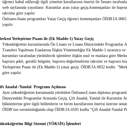
öğrenci kabul edileceği ilgili yönetim kurullarının önerisi ile Senato tarafın
web sayfasında yayınlanır. Kurumlar arası yatay geçiş kontenjanları ile başvu
takvime göre yapılır.
Önlisans-lisans programları Yatay Geçiş öğrenci kontenjanları
ÖİDB.İA.0065
yapılır.
erkezi Yerleştirme Puanı ile (Ek Madde-1) Yatay Geçiş
Yükseköğretim kurumlarında Ön Lisans ve Lisans Düzeyindeki Programlar Ara
Transferi Yapılması Esaslarına İlişkin Yönetmeliğin Ek Madde-1 uyarınca ve 
kurumları tarafından yürütülecek işlemlere ilişkin usul ve esaslara göre Merk
başvuru şekli, gerekli belgeler, başvuru-değerlendirme takvimi ve başvuru koş
Yerleştirme Puanı ile (Ek Madde-1) yatay geçiş
ÖİDB.İA.0032
kodlu
“Merk
göre yapılır.
Çift Anadal /Yandal Programı Açılması
Aynı yükseköğretim kurumunda yürütülen Önlisans/Lisans diploma programla
Düzeyindeki Programlar Arasında Geçiş, Çift Anadal, Yandal ile Kurumlar Ara
hükümlerine göre
ilgili bölümlerin ve birim kurullarının önerisi üzerine sena
ÖİDB’nın sorumluluğunda olup
ÖİDB.İA.0105
kodlu
“Çift Anadal-Yandal P
ükseköğretim Bilgi Sistemi (YÖKSİS) İşlemleri