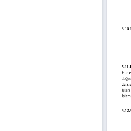
5.10.
5.11.
Her
e
doğru
dersl
İşler
İşlem
5.12.