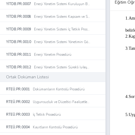
Eğitim Öğr
YİTDB.PR.0007
Enerji Yönetim Sistemi Kuruluşun Bağlamı ve İlgili Taraflar Prosedürü
YİTDB.PR.0008
Enerji Yönetim Sistemi Kapsam ve Sınırlar Prosedürü
1.Am
Bu pr
YİTDB.PR.0009
Enerji Yönetim Sistemi İç Tetkik Prosedürü
belir
2.Ka
YİTDB.PR.0010
Enerji Yönetim Sistemi Yönetimin Gözden Geçirme Prosedürü
Bu pr
3.Tan
YİTDB.PR.0011
Enerji Yönetim Prosedürü
YİTDB.PR.0012
Enerji Yönetim Sistemi Sürekli İyileştirme Prosedürü
Ortak Doküman Listesi
RTEÜ.PR.0001
Dokümanların Kontrolü Prosedürü
4.Sor
RTEÜ.PR.0002
Uygunsuzluk ve Düzeltici Faaliyetler Prosedürü
RTEÜ.PR.0003
İç Tetkik Prosedürü
5.Uy
RTEÜ.PR.0004
Kayıtların Kontrolü Prosedürü