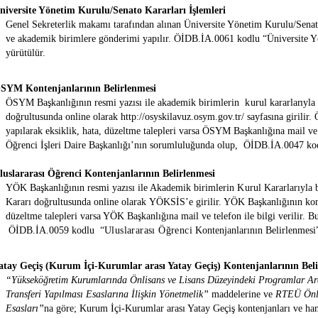
niversite Yönetim Kurulu/Senato Kararları İşlemleri
Genel Sekreterlik makamı tarafından alınan Üniversite Yönetim Kurulu/Senat
ve akademik birimlere gönderimi yapılır.
ÖİDB.İA.0061
kodlu
“Üniversite Y
yürütülür.
ÖSYM Kontenjanlarının Belirlenmesi
ÖSYM Başkanlığının resmi yazısı ile ak
adem
ik
b
i
r
imler
i
n
k
u
r
u
l k
a
r
a
rlarıyla
doğrultusunda
on
line
o
larak
http://osyskilavuz.osym.gov.tr/
sayfasına girilir
yapılarak eksiklik, hata, düzeltme talepleri varsa ÖSYM Başkanlığına mail ve 
Öğrenci İşleri Daire Başkanlığı’nın sorumluluğunda olup,
ÖİDB.İA.0047
ko
luslararası Öğrenci Kontenjanlarının Belirlenmesi
YÖK Başkanlığının resmi yazısı ile Ak
adem
ik
b
i
r
imler
i
n
K
u
r
u
l K
a
r
a
r
larıyla
Kararı doğrultusunda
on
line
o
larak
YÖKSİS’
e girilir. YÖK Başkanlığının kon
düzeltme talepleri varsa YÖK Başkanlığına mail ve telefon ile bilgi verilir.
Bu
ÖİDB.İA.0059
kodlu
“
Uluslararası Öğrenci
Kontenjanlarının Belirlenmesi
atay Geçiş (Kurum İçi-Kurumlar arası Yatay Geçiş) Kontenjanlarının Bel
“Yükseköğretim Kurumlarında Önlisans ve Lisans Düzeyindeki Programlar Ara
Transferi Yapılması Esaslarına İlişkin Yönetmelik”
maddelerine ve
RTEÜ Önli
Esasları”
na göre; Kurum İçi-Kurumlar arası Yatay Geçiş kontenjanları ve h