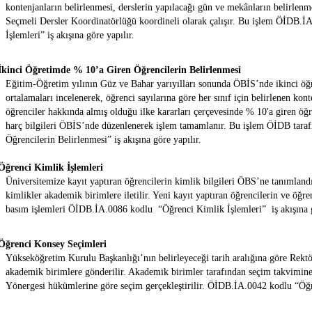
kontenjanların belirlenmesi, derslerin yapılacağı gün ve mekânların belirlenm
Seçmeli Dersler Koordinatörlüğü koordineli olarak çalışır. Bu işlem
ÖİDB.İA
İşlemleri”
iş akışına göre yapılır.
İkinci Öğretimde % 10’a Giren Öğrencilerin Belirlenmesi
Eğitim-Öğretim yılının Güz ve Bahar yarıyılları sonunda ÖBİS’nde ikinci öğr
ortalamaları incelenerek, öğrenci sayılarına göre her sınıf için belirlenen k
öğrenciler hakkında almış olduğu ilke kararları çerçevesinde % 10'a giren öğr
harç bilgileri ÖBİS’nde düzenlenerek işlem tamamlanır. Bu işlem ÖİDB tara
Öğrencilerin Belirlenmesi”
iş akışına göre yapılır.
Öğrenci Kimlik İşlemleri
Üniversitemize kayıt yaptıran öğrencilerin kimlik bilgileri ÖBS’ne tanımland
kimlikler akademik birimlere iletilir. Yeni kayıt yaptıran öğrencilerin ve öğ
basım işlemleri
ÖİDB.İA.0086
kodlu
“Öğrenci Kimlik İşlemleri”
iş akışına 
Öğrenci Konsey Seçimleri
Yükseköğretim Kurulu Başkanlığı’nın belirleyeceği tarih aralığına göre Rekt
akademik birimlere gönderilir. Akademik birimler tarafından seçim takvimi
Yönergesi hükümlerine göre seçim gerçekleştirilir.
ÖİDB.İA.0042
kodlu
“
Öğr