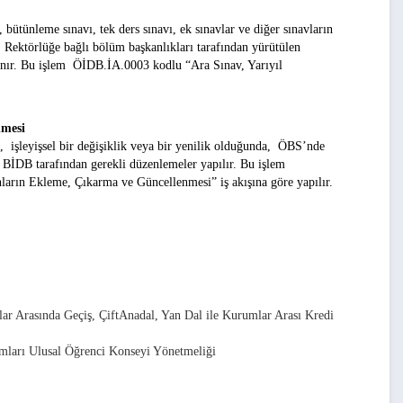
bütünleme sınavı, tek ders sınavı, ek sınavlar ve diğer sınavların
. Rektörlüğe bağlı bölüm başkanlıkları tarafından yürütülen
lanır. Bu işlem
ÖİDB.İA.0003
kodlu
“Ara Sınav, Yarıyıl
nmesi
e, işleyişsel bir değişiklik veya bir yenilik olduğunda, ÖBS’nde
. BİDB tarafından gerekli düzenlemeler yapılır. Bu işlem
anların Ekleme, Çıkarma ve Güncellenmesi”
iş akışına göre yapılır.
r Arasında Geçiş, ÇiftAnadal, Yan Dal ile Kurumlar Arası Kredi
mları Ulusal Öğrenci Konseyi Yönetmeliği