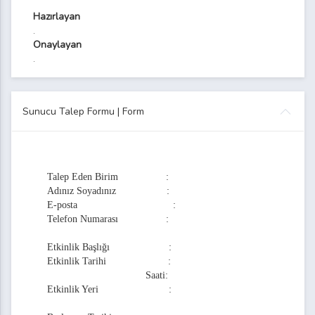
Hazırlayan
vanteri Formu
.
Onaylayan
mu
.
iyet Formu
yet (Udf) İzleme Formu
Sunucu Talep Formu | Form
a Başvuru Sonuçları Formu
na Başvuru Sonuçları Formu
Talep Eden Birim :
Adınız Soyadınız :
E-posta :
Telefon Numarası :
aporu Formu
Etkinlik Başlığı :
Etkinlik Tarihi :
Saati:
Etkinlik Yeri :