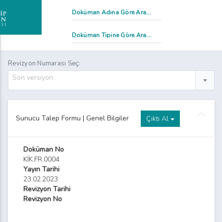
Revizyon Numarası Seç:
Son versiyon
 Formu
Sunucu Talep Formu | Genel Bilgiler
Çıktı Al
Doküman No
KİK.FR.0004
Yayın Tarihi
23.02.2023
Revizyon Tarihi
Revizyon No
v Kayıt ve Takip Formu