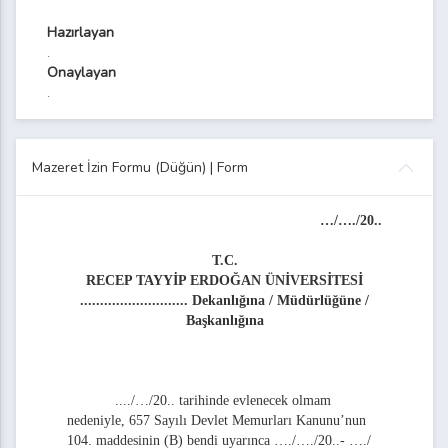
rşiv Evrak Teslim Tutanağı Formu
Hazırlayan
.
bliğ Tebellüğ Listesi Formu
Onaylayan
.
oplantı Tutanağı
eler Koordinatörlüğü Organizasyon Şeması
Mazeret İzin Formu (Düğün) | Form
 Sınav Değerlendirme Formu
…/…./20..
Staj Değerlendirme Formu
T.C.
iversitesi Ardeşen Meslek Yüksekokulu Öğrenci Staj Dosyası
RECEP TAYYİP ERDOĞAN ÜNİVERSİTESİ
........................... Dekanlığına / Müdürlüğüne /
ülüklerine İlişkin Sözleşme
Başkanlığına
Elemanı Denetim Formu
..../…/20..
tarihinde evlenecek olmam
nedeniyle, 657 Sayılı Devlet Memurları Kanunu’nun
Değerlendirme Formu
104. maddesinin (B) bendi uyarınca
…./…./20..- …./