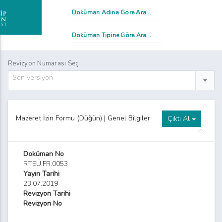
mtihan Evrakı ve Ders Değerlendirme Raporları Teslim Tutanağı
Revizyon Numarası Seç:
Son versiyon
Staj Başvuru Formu
alite Komisyonu Toplantı Tutanağı Formu
Mazeret İzin Formu (Düğün) | Genel Bilgiler
Çıktı Al
dalet Meslek Yüksekokulu Staj Değerlendirme Formu
dalet Meslek Yüksekokulu Staj Defteri Formu
Doküman No
RTEÜ.FR.0053
Staj Kabul Formu
Yayın Tarihi
23.07.2019
dalet Meslek Yüksekokulu Stajyer Takip Çizelgesi Formu
Revizyon Tarihi
Revizyon No
tkinlik İmza Tutanağı Formu