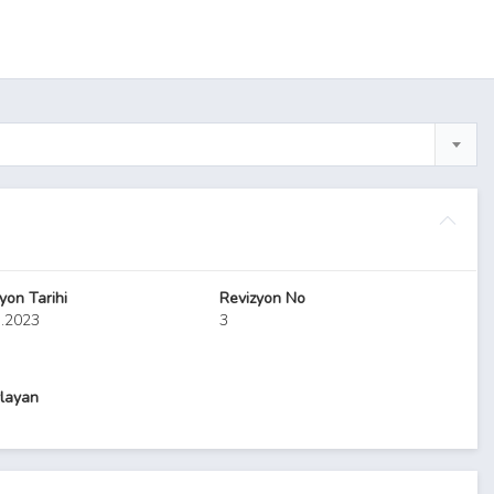
yon Tarihi
Revizyon No
3.2023
3
layan