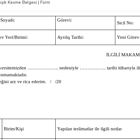
lişik Kesme Belgesi | Form
 Soyadı:
Görevi:
Sicil No:
ev Yeri/Birimi:
Ayrılış Tarihi:
Yeni Görev
İLGİLİ MAKA
versitemizden
………………..
nedeniyle
……………..
tarihi itibarıyla
unmamaktadır.
ğini arz ve rica ederim.
/ /20
İ
Birim/Kişi
Yapılan teslimatlar ile ilgili notlar