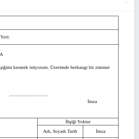
 Yeri:
MA
 ilişiğimi kesmek istiyorum. Üzerimde herhangi bir zimmet
.……………………
mza
İlişiği Yoktur
Adı, Soyadı Tarih
İmza