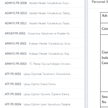
Personel İ
ADMYO.FR.0009
Adalet Meslek Yüksekokulu Arşiv Evrak Teslim Tutanağı Formu
ADMYO.FR.0010
Adalet Meslek Yüksekokulu Tebliğ Tebellüğ Listesi Formu
Adı
ADMYO.FR.0011
Adalet Meslek Yüksekokulu Toplantı Tutanağı
Gör
ARGEP.FR.0001
Araştırma Geliştirme ve Projeler Koordinatörlüğü Organizasyon Şeması
ARMYO.FR.0001
Ardeşen Meslek Yüksekokulu Sınav Değerlendirme Formu
Üni
ARMYO.FR.0002
Ardeşen Meslek Yüksekokulu Staj Değerlendirme Formu
bul
Gere
ARMYO.FR.0003
T.C Recep Tayyip Erdoğan Üniversitesi Ardeşen Meslek Yüksekokulu Öğrenci Staj Dosyası
ATF.FR.0001
İşbaşı Eğitimde Tarafların Yükümlülüklerine İlişkin Sözleşme
ATF.FR.0002
İşbaşı Eğitimi Kabul Formu
ATF.FR.0003
İşbaşı Eğitimi Sorumlu Öğretim Elemanı Denetim Formu
Sıra
No
ATF.FR.0004
İşbaşı Eğitimi İşyeri Sorumlusu Değerlendirme Formu