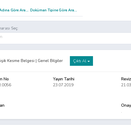
arası Seç:
on
lişik Kesme Belgesi | Genel Bilgiler
Çıktı Al
n No
Yayın Tarihi
Reviz
R.0056
23.07.2019
21.0
yan
Onay
.