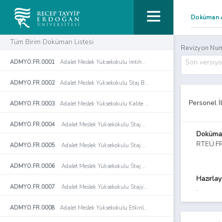
Tüm Birim Doküman Listesi
Revizyon Num
Son versiy
ADMYO.FR.0001
Adalet Meslek Yüksekokulu İmtihan Evrakı ve Ders Değerlendirme Raporları Teslim Tutanağı
ADMYO.FR.0002
Adalet Meslek Yüksekokulu Staj Başvuru Formu
Personel İ
ADMYO.FR.0003
Adalet Meslek Yüksekokulu Kalite Komisyonu Toplantı Tutanağı Formu
ADMYO.FR.0004
Adalet Meslek Yüksekokulu Staj Değerlendirme Formu
Doküma
RTEÜ.F
ADMYO.FR.0005
Adalet Meslek Yüksekokulu Staj Defteri Formu
ADMYO.FR.0006
Adalet Meslek Yüksekokulu Staj Kabul Formu
Hazırla
ADMYO.FR.0007
Adalet Meslek Yüksekokulu Stajyer Takip Çizelgesi Formu
.
ADMYO.FR.0008
Adalet Meslek Yüksekokulu Etkinlik İmza Tutanağı Formu