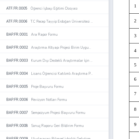
1
ATF.FR.0005
Öğrenci İşbaşı Eğitimi Dosyası
2
ATF.FR.0006
T.C Recep Tayyip Erdoğan Üniversitesi Ardeşen Turizm Fakültesi Öğrenci Staj Dosyası
BAP.FR.0001
Ara Rapor Formu
3
BAP.FR.0002
Araştırma Altyapı Projesi Birim Uygunluk Formu
4
BAP.FR.0003
Kurum Dışı Destekli Araştırmalar İçin İhtiyaç Projesi Başvuru Formu
5
BAP.FR.0004
Lisans Öğrencisi Katılımlı Araştırma Projeleri Beyan Formu
6
BAP.FR.0005
Proje Başvuru Formu
7
BAP.FR.0006
Revizyon Notları Formu
8
BAP.FR.0007
Sempozyum Projesi Başvuru Formu
9
BAP.FR.0008
Sonuç Raporu Geri Bildirim Formu
BAP.FR.0009
Uluslararası Bilimsel İşbirliği Geliştirme Projesi Birim Uygunluk Formu