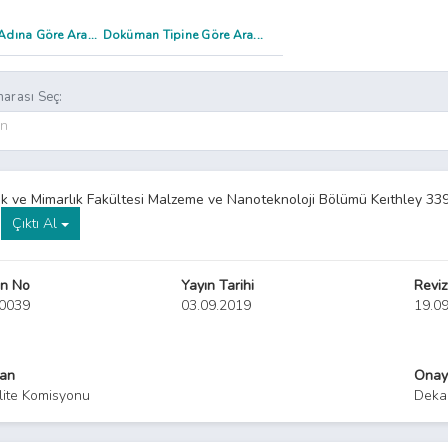
arası Seç:
on
k ve Mimarlık Fakültesi Malzeme ve Nanoteknoloji Bölümü Keıthley 33
Çıktı Al
n No
Yayın Tarihi
Reviz
.0039
03.09.2019
19.0
yan
Onay
lite Komisyonu
Deka