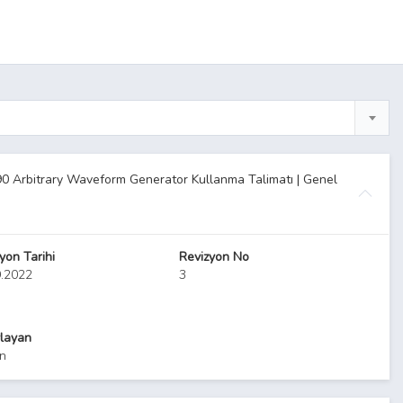
90 Arbitrary Waveform Generator Kullanma Talimatı | Genel
yon Tarihi
Revizyon No
9.2022
3
layan
n