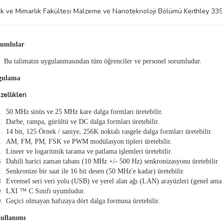
k ve Mimarlık Fakültesi Malzeme ve Nanoteknoloji Bölümü Keıthley 33
rumlular
Bu talimatın uygulanmasından tüm öğrenciler ve personel sorumludur.
gulama
zellikleri
Ö
50 MHz sinüs ve 25 MHz kare dalga formları üretebilir.
Darbe, rampa, gürültü ve DC dalga formları üretebilir.
14 bit, 125 Örnek / saniye, 256K noktalı rasgele dalga formları üretebilir.
AM, FM, PM, FSK ve PWM modülasyon tipleri üretebilir.
Lineer ve logaritmik tarama ve patlama işlemleri üretebilir.
Dahili harici zaman tabanı (10 MHz +/- 500 Hz) senkronizasyonu üretebilir
Senkronize bir saat ile 16 bit desen (50 MHz'e kadar) üretebilir.
Evrensel seri veri yolu (USB) ve yerel alan ağı (LAN) arayüzleri (genel ama
LXI ™ C Sınıfı uyumludur.
Geçici olmayan hafızaya dört dalga formuna üretebilir.
Kullanımı