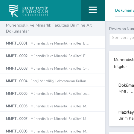
Mühendislik Ve Mimarlık Fakültesi Birimine Ait
Revizyon Num
Dokümanlar
Son versiy
MMF.TL.0001
Mühendislik ve Mimarlık Fakültesi Biyomühendislik Bölümü Floresan Mikroskop (Zeiss AxioImager M2) Kullanım Talimatı
MMF.TL.0002
Mühendislik ve Mimarlık Fakültesi Biyomühendislik Bölümü Ultramikrotom (Leica UC7) Kullanım Talimatı
Mühendisli
Bilgiler
MMF.TL.0003
Mühendislik ve Mimarlık Fakültesi 1-Enerji Verimliliği Laboratuvarı Cihaz Kullanım Talimatları
MMF.TL.0004
Enerji Verimliliği Laboratuvarı Kullanma Talimatı
Doküma
MMF.TL
MMF.TL.0005
Mühendislik ve Mimarlık Fakültesi Jeoloji Mühendisliği Laboratuvar Cihaz Kullanım Talimatları
MMF.TL.0006
Mühendislik ve Mimarlık Fakültesi Makine Mühendisliği Bölümü Akış Kontrol Eğitim Seti Kullanım Talimatı
Hazırla
Birim Ka
MMF.TL.0007
Mühendislik ve Mimarlık Fakültesi Makine Mühendisliği Bölümü Basınç Kayıpları Eğitim Seti Kullanım Talimatı
MMF.TL.0008
Mühendislik ve Mimarlık Fakültesi Makine Mühendisliği Bölümü Bernoulli Deneyi Eğitim Seti Kullanım Talimatı