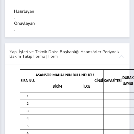
Hazırlayan
.
Onaylayan
.
Yapı İşleri ve Teknik Daire Başkanlığı Asansörler Periyodik
Bakım Takip Formu | Form
ASANSÖR MAHALİNİN BULUNDUĞU
DURAK
SIRA NU.
CİNSİ
KAPASİTESİ
SAYISI
BİRİM
İLÇE
1
2
3
4
5
6