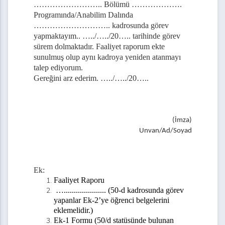
…………………….. Bölümü ……………….
Programında/Anabilim Dalında
………………………..
kadrosunda görev
itesi Ardeşen Turizm Fakültesi Öğrenci Staj Dosyası
yapmaktayım..
…../…../20…..
tarihinde görev
sürem dolmaktadır. Faaliyet raporum ekte
sunulmuş olup aynı kadroya yeniden atanmayı
talep ediyorum.
 Uygunluk Formu
Gereğini arz ederim.
…../…../20…..
 İçin İhtiyaç Projesi Başvuru Formu
ırma Projeleri Beyan Formu
(İmza)
Unvan/Ad/Soyad
Ek:
Faaliyet Raporu
mu
….....................
(50-d kadrosunda görev
yapanlar Ek-2’ye öğrenci belgelerini
u
eklemelidir.)
Ek-1 Formu (50/d statüsünde bulunan
eliştirme Projesi Birim Uygunluk Formu