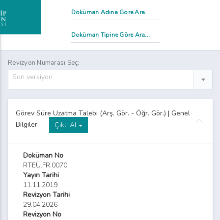
mtihan Evrakı ve Ders Değerlendirme Raporları Teslim Tutanağı
Revizyon Numarası Seç:
Son versiyon
Staj Başvuru Formu
alite Komisyonu Toplantı Tutanağı Formu
Görev Süre Uzatma Talebi (Arş. Gör. - Öğr. Gör.) | Genel
Bilgiler
dalet Meslek Yüksekokulu Staj Değerlendirme Formu
Çıktı Al
dalet Meslek Yüksekokulu Staj Defteri Formu
Doküman No
RTEÜ.FR.0070
Staj Kabul Formu
Yayın Tarihi
11.11.2019
dalet Meslek Yüksekokulu Stajyer Takip Çizelgesi Formu
Revizyon Tarihi
29.04.2026
tkinlik İmza Tutanağı Formu
Revizyon No