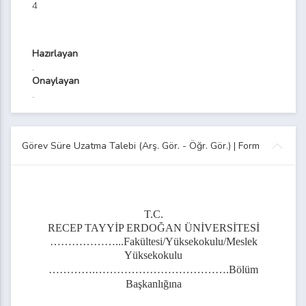
4
rşiv Evrak Teslim Tutanağı Formu
bliğ Tebellüğ Listesi Formu
Hazırlayan
.
oplantı Tutanağı
Onaylayan
.
eler Koordinatörlüğü Organizasyon Şeması
 Sınav Değerlendirme Formu
Görev Süre Uzatma Talebi (Arş. Gör. - Öğr. Gör.) | Form
Staj Değerlendirme Formu
iversitesi Ardeşen Meslek Yüksekokulu Öğrenci Staj Dosyası
ülüklerine İlişkin Sözleşme
T.C.
RECEP TAYYİP ERDOĞAN ÜNİVERSİTESİ
………………...Fakültesi/Yüksekokulu/Meslek
Yüksekokulu
Elemanı Denetim Formu
………….……………………………….Bölüm
Başkanlığına
Değerlendirme Formu