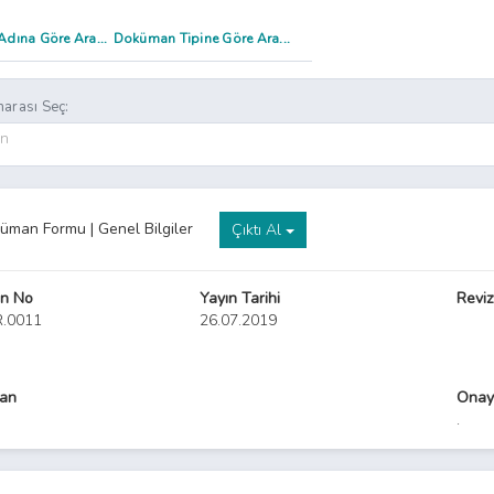
arası Seç:
on
üman Formu | Genel Bilgiler
Çıktı Al
n No
Yayın Tarihi
Reviz
R.0011
26.07.2019
yan
Onay
.