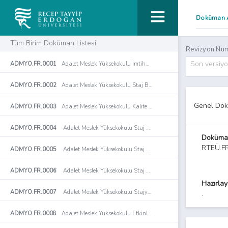
Tüm Birim Doküman Listesi
Revizyon Num
Son versiy
ADMYO.FR.0001
Adalet Meslek Yüksekokulu İmtihan Evrakı ve Ders Değerlendirme Raporları Teslim Tutanağı
ADMYO.FR.0002
Adalet Meslek Yüksekokulu Staj Başvuru Formu
Genel Dok
ADMYO.FR.0003
Adalet Meslek Yüksekokulu Kalite Komisyonu Toplantı Tutanağı Formu
ADMYO.FR.0004
Adalet Meslek Yüksekokulu Staj Değerlendirme Formu
Doküma
RTEÜ.F
ADMYO.FR.0005
Adalet Meslek Yüksekokulu Staj Defteri Formu
ADMYO.FR.0006
Adalet Meslek Yüksekokulu Staj Kabul Formu
Hazırla
ADMYO.FR.0007
Adalet Meslek Yüksekokulu Stajyer Takip Çizelgesi Formu
.
ADMYO.FR.0008
Adalet Meslek Yüksekokulu Etkinlik İmza Tutanağı Formu