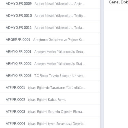
Genel Dok
ADMYO.FR.0009
Adalet Meslek Yüksekokulu Arşiv Evrak Teslim Tutanağı Formu
ADMYO.FR.0010
Adalet Meslek Yüksekokulu Tebliğ Tebellüğ Listesi Formu
ADMYO.FR.0011
Adalet Meslek Yüksekokulu Toplantı Tutanağı
ARGEP.FR.0001
Araştırma Geliştirme ve Projeler Koordinatörlüğü Organizasyon Şeması
ARMYO.FR.0001
Ardeşen Meslek Yüksekokulu Sınav Değerlendirme Formu
ARMYO.FR.0002
Ardeşen Meslek Yüksekokulu Staj Değerlendirme Formu
ARMYO.FR.0003
T.C Recep Tayyip Erdoğan Üniversitesi Ardeşen Meslek Yüksekokulu Öğrenci Staj Dosyası
ATF.FR.0001
İşbaşı Eğitimde Tarafların Yükümlülüklerine İlişkin Sözleşme
ATF.FR.0002
İşbaşı Eğitimi Kabul Formu
ATF.FR.0003
İşbaşı Eğitimi Sorumlu Öğretim Elemanı Denetim Formu
ATF.FR.0004
İşbaşı Eğitimi İşyeri Sorumlusu Değerlendirme Formu