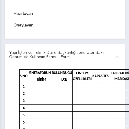
Hazırlayan
.
Onaylayan
.
Yapı İşleri ve Teknik Daire Başkanlığı Jeneratör Bakım
Onarım Ve Kullanım Formu | Form
JENERATÖRÜN BULUNDUĞU
CİNSİ ve
JENERATÖR
S.NO
KAPASİTESİ
ÖZELLİKLERİ
MARKASI
BİRİM
İLÇE
1
2
3
4
5
6