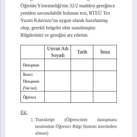
Öğretim Yönetmeliği'nin 32/2 maddesi gereğince
navı Tutanağı
yeniden savunulabilir bulunan tezi, RTEÜ Tez
 Yazım Kılavuzu Kontrol Formu
Yazım Kılavuzu’na uygun olarak hazırlanmış
olup, gerekli belgeler ekte sunulmuştur.
 Formu (Savunmadan Sonra )
Bilgilerinizi ve gereğini arz ederim.
ine Spiral Ciltli Tez Teslimi Tutanağı
Unvan Adı
Tarih
İmza
Soyadı
rine Spiral Ciltli Tez Teslimi Tutanağı
Danışman
ı
İkinci
Danışman
rı Teslim Dilekçesi
(Var ise)
İstek Formu
Öğrenci
iklik Bildirim Formu
Ek:
Transkript (Öğrencinin danışmanı
 Bildirim Dilekçesi
tarafından Öğrenci Bilgi Sistemi üzerinden
alınan)
şiklik Formu