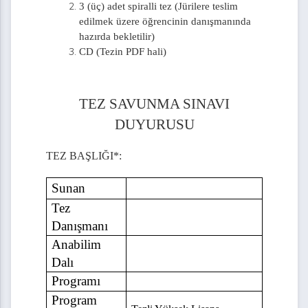
3 (üç) adet spiralli tez (Jürilere teslim
edilmek üzere öğrencinin danışmanında
ma Teklif Formu
hazırda bekletilir)
CD (Tezin PDF hali)
anak Formu
rmu
TEZ SAVUNMA SINAVI
mu
DUYURUSU
nem Projesi Akademik Taahhüt Dilekçesi
TEZ BAŞLIĞI*:
esi Değerlendirme Formu
Sunan
Tez
Danışmanı
rmu
Anabilim
Dalı
Programı
Program