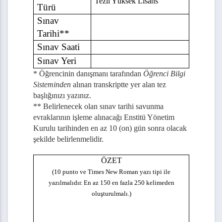
Tezli Yüksek Lisans
Türü
Sınav
Tarihi**
usu Atama Teklif Formu
Sınav Saati
Sınav Yeri
ının Ertelenmesi
* Öğrencinin danışmanı tarafından
Öğrenci Bilgi
Sisteminden
alınan transkriptte yer alan tez
Formu (Ön Onay)
başlığınızı yazınız.
** Belirlenecek olan sınav tarihi savunma
evraklarının işleme alınacağı Enstitü Yönetim
Kurulu tarihinden en az 10 (on) gün sonra olacak
şekilde belirlenmelidir.
ÖZET
 Formu
(10 punto ve Times New Roman yazı tipi ile
yazılmalıdır. En az 150 en fazla 250 kelimeden
y Geçiş Kesin Kayıt Formu
oluşturulmalı.)
in Lisansüstü Programdan Derse Yazılma Formu