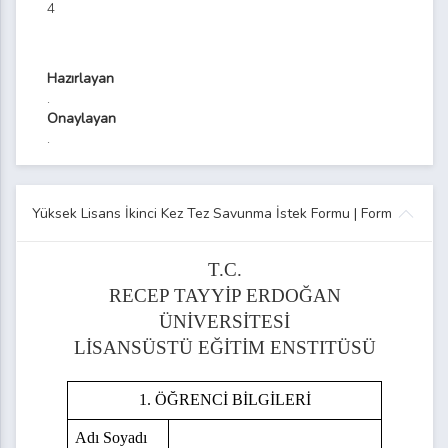
4
Talep Formu
Hazırlayan
.
Onaylayan
.
ilekçesi
Yüksek Lisans İkinci Kez Tez Savunma İstek Formu | Form
T.C.
RECEP TAYYİP ERDOĞAN
ÜNİVERSİTESİ
LİSANSÜSTÜ EĞİTİM ENSTITÜSÜ
1. ÖĞRENCİ BİLGİLERİ
Kurum İçi Tez Savunma Jürisi Üyelerine Spiral Ciltli Tez Teslimi Tutanağı
Adı Soyadı