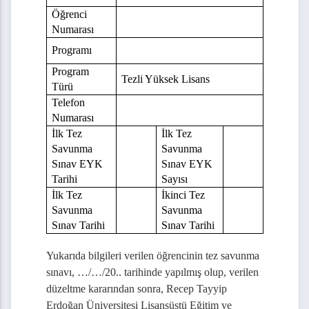
Kurum Dışı Tez Savunma Jürisi Üyelerine Spiral Ciltli Tez Teslimi Tutanağı
Öğrenci
Numarası
eyan Formu
Programı
Program
Tezli Yüksek Lisans
Türü
Teslim Dilekçesi
Telefon
Numarası
vunma İstek Formu
İlk Tez
İlk Tez
Savunma
Savunma
ma Teklif Formu
Sınav EYK
Sınav EYK
anak Formu
Tarihi
Sayısı
İlk Tez
İkinci Tez
Savunma
Savunma
Sınav Tarihi
Sınav Tarihi
iklik Bildirim Formu
Yukarıda bilgileri verilen öğrencinin tez savunma
 Bildirim Dilekçesi
sınavı,
…/…/20..
tarihinde yapılmış olup, verilen
düzeltme kararından sonra, Recep Tayyip
anak Formu
Erdoğan Üniversitesi Lisansüstü Eğitim ve