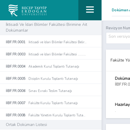
İktisadi Ve İdari Bilimler Fakültesi Birimine Ait
Revizyon Num
Dokümanlar
Son versiy
İİBF.FR.0001
İktisadi ve İdari Bilimler Fakültesi Belirtke Tablosu
İİBF.FR.0003
İktisadi ve İdari Bilimler Fakültesi …………………. Bölümü Bölüm Kurulu Toplantı Tutanağı
Fakülte Yö
İİBF.FR.0004
Akademik Kurul Toplantı Tutanağı
Doküma
İİBF.FR.0005
Disiplin Kurulu Toplantı Tutanağı
İİBF.FR.
İİBF.FR.0006
Sınav Evrakı Teslim Tutanağı
İİBF.FR.0007
Fakülte Kurulu Toplantı Tutanağı
Hazırla
.
İİBF.FR.0008
Fakülte Yönetim Kurulu Toplantı Tutanağı
Ortak Doküman Listesi