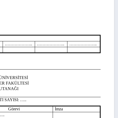
………………..
………………..
………………..
ÜNİVERSİTESİ
LER FAKÜLTESİ
UTANAĞI
ISI:
…..
Görevi
İmza
..