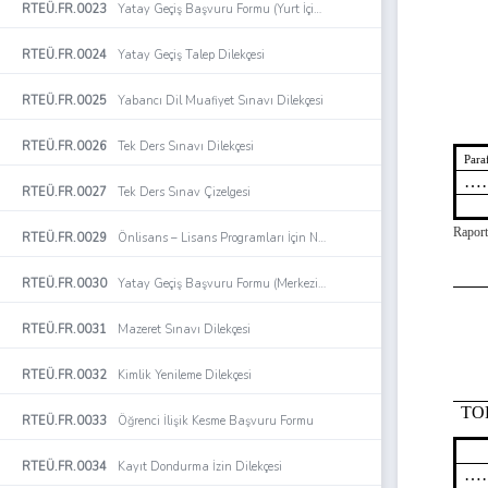
RTEÜ.FR.0023
Yatay Geçiş Başvuru Formu (Yurt İçindeki Üniversitelerden Başvuru Yapacak Önlisans Lisans Programları Öğrencileri İçin)
RTEÜ.FR.0024
Yatay Geçiş Talep Dilekçesi
RTEÜ.FR.0025
Yabancı Dil Muafiyet Sınavı Dilekçesi
RTEÜ.FR.0026
Tek Ders Sınavı Dilekçesi
Para
…
RTEÜ.FR.0027
Tek Ders Sınav Çizelgesi
Rapor
RTEÜ.FR.0029
Önlisans – Lisans Programları İçin Not Bildirim/Düzeltme Formu
RTEÜ.FR.0030
Yatay Geçiş Başvuru Formu (Merkezi Yerleştirme Puanıyla –Ek Madde 1)
RTEÜ.FR.0031
Mazeret Sınavı Dilekçesi
RTEÜ.FR.0032
Kimlik Yenileme Dilekçesi
TO
RTEÜ.FR.0033
Öğrenci İlişik Kesme Başvuru Formu
RTEÜ.FR.0034
Kayıt Dondurma İzin Dilekçesi
…