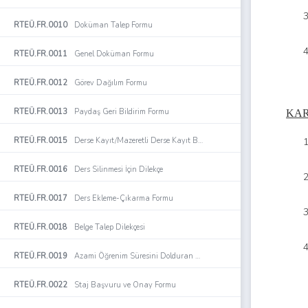
RTEÜ.FR.0010
Doküman Talep Formu
RTEÜ.FR.0011
Genel Doküman Formu
RTEÜ.FR.0012
Görev Dağılım Formu
RTEÜ.FR.0013
Paydaş Geri Bildirim Formu
KAR
RTEÜ.FR.0015
Derse Kayıt/Mazeretli Derse Kayıt Başvuru Formu
RTEÜ.FR.0016
Ders Silinmesi İçin Dilekçe
RTEÜ.FR.0017
Ders Ekleme-Çıkarma Formu
RTEÜ.FR.0018
Belge Talep Dilekçesi
RTEÜ.FR.0019
Azami Öğrenim Süresini Dolduran Öğrenciler için Ek Sınav Çizelgesi
RTEÜ.FR.0022
Staj Başvuru ve Onay Formu