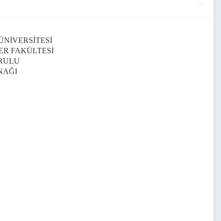
ÜNİVERSİTESİ
LER FAKÜLTESİ
RULU
NAĞI