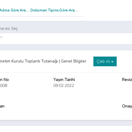
arası Seç:
on
netim Kurulu Toplantı Tutanağı | Genel Bilgiler
Çıktı Al
n No
Yayın Tarihi
Reviz
0008
09.02.2022
yan
Onay
.