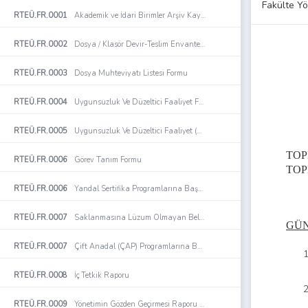
Fakülte Yö
RTEÜ.FR.0001
Akademik ve İdari Birimler Arşiv Kayıt ve Takip Formu
RTEÜ.FR.0002
Dosya / Klasör Devir-Teslim Envanteri Formu
RTEÜ.FR.0003
Dosya Muhteviyatı Listesi Formu
RTEÜ.FR.0004
Uygunsuzluk Ve Düzeltici Faaliyet Formu
RTEÜ.FR.0005
Uygunsuzluk Ve Düzeltici Faaliyet (Udf) İzleme Formu
TOP
RTEÜ.FR.0006
Görev Tanım Formu
TOP
RTEÜ.FR.0006
Yandal Sertifika Programlarına Başvuru Sonuçları Formu
RTEÜ.FR.0007
Saklanmasına Lüzum Olmayan Belgelere İlişkin İmha Listesi Formu
GÜN
RTEÜ.FR.0007
Çift Anadal (ÇAP) Programlarına Başvuru Sonuçları Formu
RTEÜ.FR.0008
İç Tetkik Raporu
RTEÜ.FR.0009
Yönetimin Gözden Geçirmesi Raporu Formu