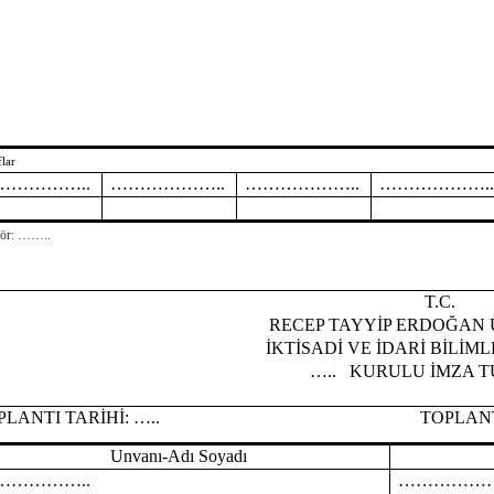
flar
……………..
………………..
………………..
………………..
tör: ……..
T.C.
RECEP TAYYİP ERDOĞAN 
İKTİSADİ VE İDARİ BİLİM
…..
KURULU İMZA T
PLANTI TARİHİ:
…..
TOPLANTI SAY
Unvanı-Adı Soyadı
……………..
………………