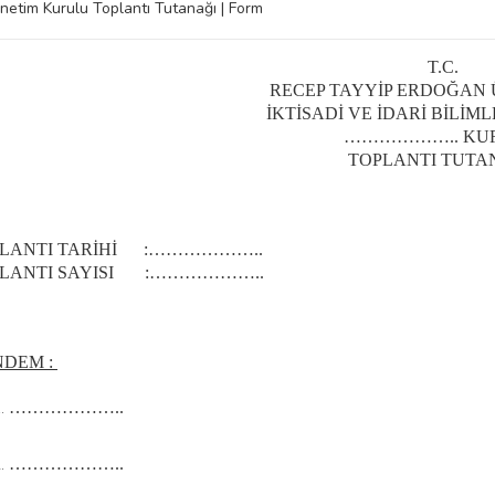
netim Kurulu Toplantı Tutanağı | Form
T.C.
RECEP TAYYİP ERDOĞAN 
İKTİSADİ VE İDARİ BİLİM
………………..
KU
TOPLANTI TUTA
LANTI TARİHİ :
………………..
LANTI SAYISI :
………………..
DEM :
………………..
………………..