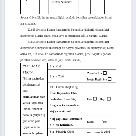
Telefon Numarası
Sosyal Güvenlik durumunuza ilişkin aşağıda belirtilen seçeneklerden birini
itesi Ardeşen Turizm Fakültesi Öğrenci Staj Dosyası
işaretleyiniz.
(22) 5510 sayılı Kanun kapsamında bakmakla yükümlü olunan kişi
durumunda olanlar (anne, baba veya eş üzerinden sağlık yardımı alanlar)
(43) 5510 sayılı Kanun kapsamında bakmakla yükümlü olunan kişi
 Uygunluk Formu
durumunda olmayanlar (Herhangi bir sosyal güvencesi bulunmayanlar, Kendi
adına 4/a, 4/b veya 4/c kapsamında sigortalı olanlar, genel sağlık sigortası
 İçin İhtiyaç Projesi Başvuru Formu
primleri devletçe karşılananlar (yeşil kartlılar) vb.)
YAPILACAK
Staj Kodu
ırma Projeleri Beyan Formu
STAJIN
Zorunlu Staj
Stajın Türü
(Birim tarafından
İsteğe Bağlı Staj
belirlenen staj
T.C.
Cumhurbaşkanlığı
tarih
İnsan Kaynakları Ofisi
aralıklarından size
tarafından Ulusal Staj
Evet
Hayır
ve staj yapılacak
Programı kapsamında mı
kurum/firmanın
mu
staj yapacaksınız?
haftalık çalışma iş
Staj yapılacak kurumun
günlerine göre
Kamu
Özel
u
türünü belirtiniz.
uygun olanını
Staj Süresi/İş Günü
..............
İş günü
seçerek bilgilerini
eliştirme Projesi Birim Uygunluk Formu