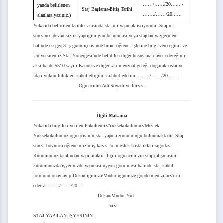
……/……/20…...
-
yanda belirlenen
Staj Başlama-Bitiş Tarihi
….…/……/20..….
alanlara yazınız.)
liştirme Projesi Proje Başvuru Formu
Yukarıda belirtilen tarihler arasında stajımı yapmak istiyorum. Stajım
süresince devamsızlık yaptığım gün bulunması veya stajdan vazgeçmem
halinde en geç 3 iş günü içerisinde birim öğrenci işlerine bilgi vereceğimi ve
Üniversitemiz Staj Yönergesi’nde belirtilen diğer hususlara riayet edeceğimi
aksi halde 5510 sayılı Kanun ve diğer sair mevzuat gereği doğacak cezai ve
idari yükümlülükleri kabul ettiğimi taahhüt ederim.
.……/……/20…….
lan Adı ve Web Alanı Talep Formu
Öğrencinin Adı Soyadı ve İmzası
alep Formu
İlgili Makama
Elektronik Belge Yönetim Sistemi (EBYS) Kullanıcı Yetki Tanımlama Formu
Yukarıda bilgileri verilen
Fakültemiz/Yüksekokulumuz/Meslek
Yüksekokulumuz
öğrencisinin staj yapma zorunluluğu bulunmaktadır.
Staj
süresi boyunca öğrencimizin iş kazası ve meslek hastalıkları sigortası
Kurumumuz tarafından yapılacaktır
. İlgili öğrencimizin staj çalışmasını
kurumunuzda/işyerinizde yapması uygun görülmesi halinde staj kabul
formunu onaylayıp Dekanlığımıza/Müdürlüğümüze göndermenizi arz/rica
ederiz. .……/……/20…
Dekan/Müdür Yrd.
İmza
me Talep Formu
STAJ YAPILAN İŞYERİNİN