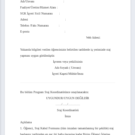
Adı/Ünvanı :
u
Faaliyet/Üretim/Hizmet Alanı :
SGK İşyeri Sicil Numarası :
alep Formu
Adresi :
Telefon /Faks Numarası :
eslim Tutanağı
E
-posta :
Web Adresi:
ü Toplantı Tutanağı
Yukarıda bilgileri verilen öğrencinizin belirtilen tarihlerde iş yerimizde staj
ü Malzeme Teslim Tutanağı
yapması uygun görülmüştür.
İşveren veya yetkilisinin
ü Yayın Teslim Tutanağı
Adı-Soyadı ( Unvanı)
İşyeri Kaşesi/Mühür/İmza
rsitesi Deney Hayvanları Uygulama ve Araştırma Merkez Müdürlüğü Yönetim Kurulu Top
Formu
Bu bölüm Program Staj Koordinatörünce onaylanacaktır.
UYGUNDUR/UYGUN DEĞİLDİR
……/…../…………
Staj Koordinatörü
İmza
Açıklama
1. Öğrenci, Staj Kabul Formunu (tüm imzaları tamamlanmış bir şekilde) staj
başlangıç tarihinden en geç iki hafta öncesine kadar Birim Öğrenci İşlerine