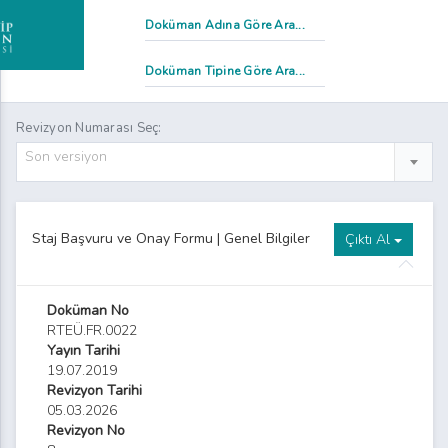
mtihan Evrakı ve Ders Değerlendirme Raporları Teslim Tutanağı
Revizyon Numarası Seç:
Son versiyon
Staj Başvuru Formu
alite Komisyonu Toplantı Tutanağı Formu
Staj Başvuru ve Onay Formu | Genel Bilgiler
Çıktı Al
dalet Meslek Yüksekokulu Staj Değerlendirme Formu
dalet Meslek Yüksekokulu Staj Defteri Formu
Doküman No
RTEÜ.FR.0022
Staj Kabul Formu
Yayın Tarihi
19.07.2019
dalet Meslek Yüksekokulu Stajyer Takip Çizelgesi Formu
Revizyon Tarihi
05.03.2026
tkinlik İmza Tutanağı Formu
Revizyon No