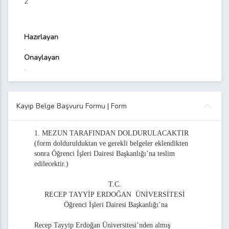
2
rşiv Evrak Teslim Tutanağı Formu
bliğ Tebellüğ Listesi Formu
Hazırlayan
.
oplantı Tutanağı
Onaylayan
.
eler Koordinatörlüğü Organizasyon Şeması
 Sınav Değerlendirme Formu
Kayıp Belge Başvuru Formu | Form
Staj Değerlendirme Formu
1. MEZUN TARAFINDAN DOLDURULACAKTIR
iversitesi Ardeşen Meslek Yüksekokulu Öğrenci Staj Dosyası
(form doldurulduktan ve gerekli belgeler eklendikten
sonra Öğrenci İşleri Dairesi Başkanlığı’na teslim
ülüklerine İlişkin Sözleşme
edilecektir.)
T.C.
RECEP TAYYİP ERDOĞAN ÜNİVERSİTESİ
Elemanı Denetim Formu
Öğrenci İşleri Dairesi Başkanlığı’na
Değerlendirme Formu
Recep Tayyip Erdoğan Üniversitesi’nden almış