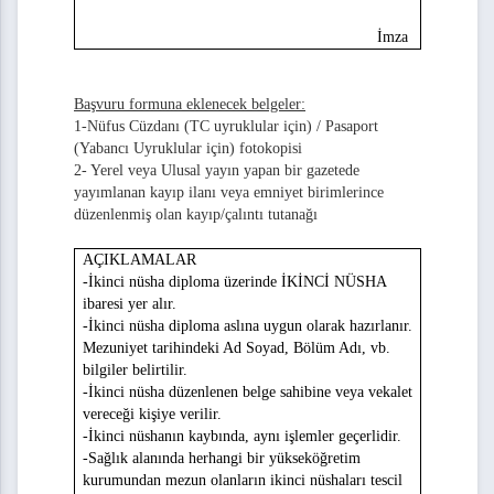
İmza
liştirme Projesi Proje Başvuru Formu
Başvuru formuna eklenecek belgeler:
1-
Nüfus Cüzdanı (TC uyruklular için) / Pasaport
(Yabancı Uyruklular için) fotokopisi
2-
Yerel veya Ulusal yayın yapan bir gazetede
lan Adı ve Web Alanı Talep Formu
yayımlanan kayıp ilanı veya emniyet birimlerince
düzenlenmiş olan kayıp/çalıntı tutanağı
alep Formu
AÇIKLAMALAR
Elektronik Belge Yönetim Sistemi (EBYS) Kullanıcı Yetki Tanımlama Formu
-İkinci nüsha diploma üzerinde İKİNCİ NÜSHA
ibaresi yer alır.
-İkinci nüsha diploma aslına uygun olarak hazırlanır.
Mezuniyet tarihindeki Ad Soyad, Bölüm Adı, vb.
bilgiler belirtilir.
-İkinci nüsha düzenlenen belge sahibine veya vekalet
vereceği kişiye verilir.
-İkinci nüshanın kaybında, aynı işlemler geçerlidir.
-Sağlık alanında herhangi bir yükseköğretim
me Talep Formu
kurumundan mezun olanların ikinci nüshaları tescil