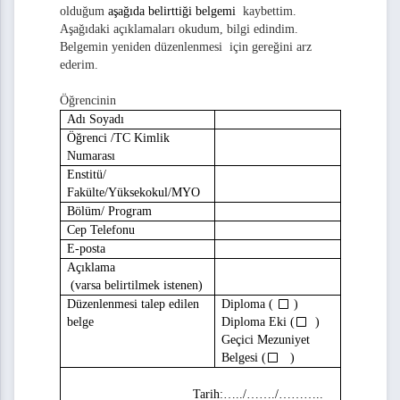
olduğum
aşağıda belirttiği belgemi
kaybettim.
Aşağıdaki açıklamaları okudum, bilgi edindim.
Belgemin yeniden düzenlenmesi için gereğini arz
itesi Ardeşen Turizm Fakültesi Öğrenci Staj Dosyası
ederim.
Öğrencinin
Adı Soyadı
 Uygunluk Formu
Öğrenci /TC Kimlik
Numarası
 İçin İhtiyaç Projesi Başvuru Formu
Enstitü/
Fakülte/Yüksekokul/MYO
Bölüm/ Program
ırma Projeleri Beyan Formu
Cep Telefonu
E-posta
Açıklama
(varsa belirtilmek istenen)
Düzenlenmesi talep edilen
Diploma
(
)
belge
Diploma Eki
(
)
mu
Geçici Mezuniyet
Belgesi
(
)
u
Tarih:
…../……./………..
eliştirme Projesi Birim Uygunluk Formu