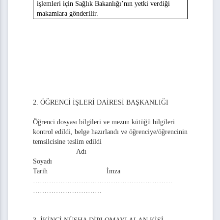
işlemleri için Sağlık Bakanlığı’nın yetki verdiği
u
makamlara gönderilir.
alep Formu
eslim Tutanağı
ü Toplantı Tutanağı
ü Malzeme Teslim Tutanağı
2. ÖĞRENCİ İŞLERİ DAİRESİ BAŞKANLIĞI
ü Yayın Teslim Tutanağı
Öğrenci dosyası bilgileri ve mezun kütüğü bilgileri
rsitesi Deney Hayvanları Uygulama ve Araştırma Merkez Müdürlüğü Yönetim Kurulu Top
kontrol edildi, belge hazırlandı ve öğrenciye/öğrencinin
temsilcisine teslim edildi
Formu
Adı
Soyadı
Tarih İmza
…………………………………………………….
…………………………