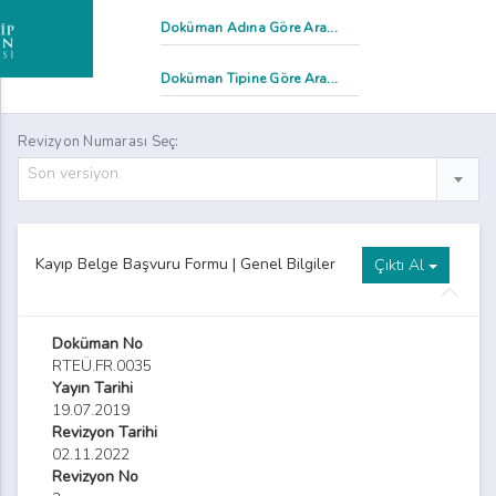
mtihan Evrakı ve Ders Değerlendirme Raporları Teslim Tutanağı
Revizyon Numarası Seç:
Son versiyon
Staj Başvuru Formu
alite Komisyonu Toplantı Tutanağı Formu
Kayıp Belge Başvuru Formu | Genel Bilgiler
Çıktı Al
dalet Meslek Yüksekokulu Staj Değerlendirme Formu
dalet Meslek Yüksekokulu Staj Defteri Formu
Doküman No
RTEÜ.FR.0035
Staj Kabul Formu
Yayın Tarihi
19.07.2019
dalet Meslek Yüksekokulu Stajyer Takip Çizelgesi Formu
Revizyon Tarihi
02.11.2022
tkinlik İmza Tutanağı Formu
Revizyon No