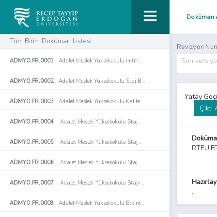
Tüm Birim Doküman Listesi
Revizyon Num
Son versiy
ADMYO.FR.0001
Adalet Meslek Yüksekokulu İmtihan Evrakı ve Ders Değerlendirme Raporları Teslim Tutanağı
ADMYO.FR.0002
Adalet Meslek Yüksekokulu Staj Başvuru Formu
ADMYO.FR.0003
Adalet Meslek Yüksekokulu Kalite Komisyonu Toplantı Tutanağı Formu
Çıktı
ADMYO.FR.0004
Adalet Meslek Yüksekokulu Staj Değerlendirme Formu
Doküma
ADMYO.FR.0005
Adalet Meslek Yüksekokulu Staj Defteri Formu
RTEÜ.F
ADMYO.FR.0006
Adalet Meslek Yüksekokulu Staj Kabul Formu
Hazırla
ADMYO.FR.0007
Adalet Meslek Yüksekokulu Stajyer Takip Çizelgesi Formu
.
ADMYO.FR.0008
Adalet Meslek Yüksekokulu Etkinlik İmza Tutanağı Formu