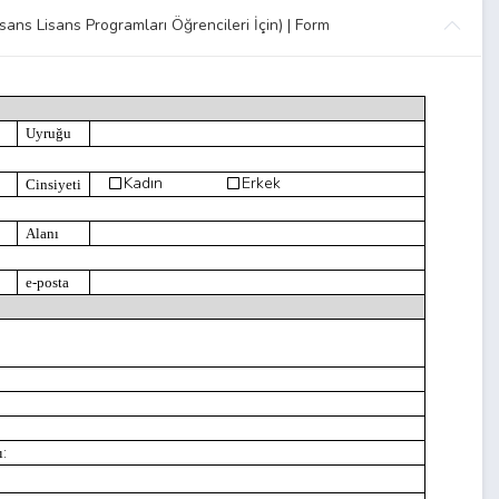
apacak Önlisans Lisans Programları Öğrencileri İçin) | Form
Uyruğu
Kadın
Erkek
Cinsiyeti
Alanı
e-posta
:
ı