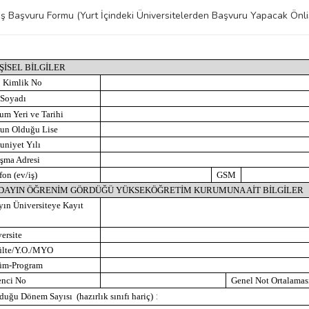
Yatay Geçiş Başvuru Formu (Yurt İçindeki Üniversitelerden Başvuru Y
İŞİSEL BİLGİLER
. Kimlik No
-Soyadı
m Yeri ve Tarihi
un Olduğu Lise
niyet Yılı
şma Adresi
fon (ev/iş)
GSM
ADAYIN ÖĞRENİM GÖRDÜĞÜ YÜKSEKÖĞRETİM KURUMUNA AİT BİLGİLER
ın Üniversiteye Kayıt
ersite
ülte/Y.O./MYO
üm-Program
enci No
Genel Not Ortalamas
:
uğu Dönem Sayısı (hazırlık sınıfı hariç)