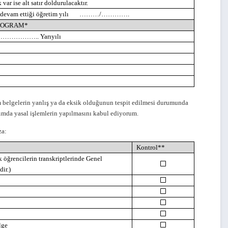
 var ise alt satır doldurulacaktır.
a devam ettiği öğretim yılı
………/………….
PROGRAM*
………………..
Yarıyılı
 belgelerin yanlış ya da eksik olduğunun tespit edilmesi durumunda
ımda yasal işlemlerin yapılmasını kabul ediyorum.
mza:
Kontrol**
 öğrencilerin transkriptlerinde Genel
ir.)
lge