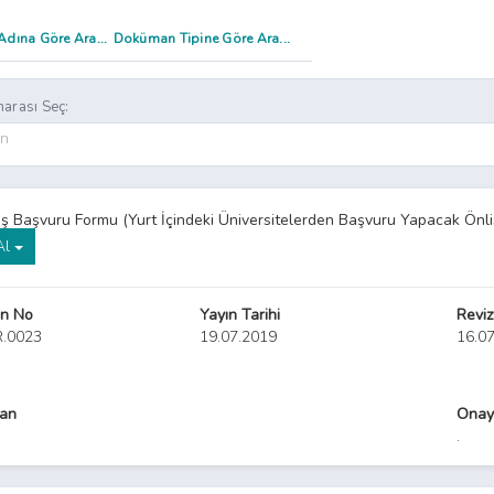
arası Seç:
on
Yatay Geçiş Başvuru Formu (Yurt İçindeki Üniversitelerden Başvuru 
 Al
n No
Yayın Tarihi
Reviz
R.0023
19.07.2019
16.0
yan
Onay
.