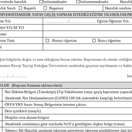
versitede hazırlık
bulunmaktadır
bulunmamaktadır
Hazırlık
rlık Sınıfı
Başarılı
Başarısız
Hazırlık sınıfın
ÜNİVERSİTEMİZDE YATAY GEÇİŞ YAPMAK İSTEDİĞİ EĞİTİM YILI/BÖLÜM/
im Yılı
………………/…………………
Eğitim Öğretim Yılı
lte/Y.O./M.Y.O
gram
etim Türü
Birinci öğretim
İkinci öğretim
fı
ğim bilgilerin doğru ve tam olduğunu beyan ederim. Başvuruma ek olarak verdiğim
rumun Recep Tayyip Erdoğan Üniversitesi tarafından geçersiz sayılmasını ve hakk
 :
....../...../..............
İ
LER
(Başvuru formuna eklenecektir)
Not Döküm Belgesi (Transkript) (Tıp Fakültesine yatay geçiş başvurusu yapacak
Akademik Not Ortalamalarının (GANO) 100 lük sistemdeki karşılığı belirtilmelid
ÖSYS/YKS Sınav Sonuç Belgesinin internet çıktısı
Ders içerikleri (onaylı)
Disiplin ceza durum belgesi
Akademik ortalamaya göre sınıfında %10’a girildiğine ilişkin belge (varsa)
Yabancı Dil Hazırlık sınıfında öğrenim görenlerin öğrenim gördüklerine dair be