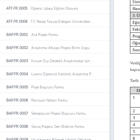
Üni
ATF.FR.0005
Öğrenci İşbaşı Eğitimi Dosyası
Hazı
3. 
ATF.FR.0006
T.C Recep Tayyip Erdoğan Üniversitesi Ardeşen Turizm Fakültesi Öğrenci Staj Dosyası
Eğit
Fakü
BAP.FR.0001
Ara Rapor Formu
Pro
Öğr
BAP.FR.0002
Araştırma Altyapı Projesi Birim Uygunluk Formu
Sını
BAP.FR.0003
Kurum Dışı Destekli Araştırmalar İçin İhtiyaç Projesi Başvuru Formu
Verdi
başvu
BAP.FR.0004
Lisans Öğrencisi Katılımlı Araştırma Projeleri Beyan Formu
Tarih
BAP.FR.0005
Proje Başvuru Formu
EK
1
BAP.FR.0006
Revizyon Notları Formu
2
BAP.FR.0007
Sempozyum Projesi Başvuru Formu
3
4
BAP.FR.0008
Sonuç Raporu Geri Bildirim Formu
5
6
BAP.FR.0009
Uluslararası Bilimsel İşbirliği Geliştirme Projesi Birim Uygunluk Formu