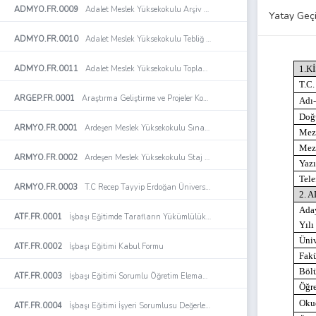
ADMYO.FR.0009
Adalet Meslek Yüksekokulu Arşiv Evrak Teslim Tutanağı Formu
ADMYO.FR.0010
Adalet Meslek Yüksekokulu Tebliğ Tebellüğ Listesi Formu
ADMYO.FR.0011
Adalet Meslek Yüksekokulu Toplantı Tutanağı
1.K
T.C
ARGEP.FR.0001
Araştırma Geliştirme ve Projeler Koordinatörlüğü Organizasyon Şeması
Adı
Doğu
ARMYO.FR.0001
Ardeşen Meslek Yüksekokulu Sınav Değerlendirme Formu
Mez
Mezu
ARMYO.FR.0002
Ardeşen Meslek Yüksekokulu Staj Değerlendirme Formu
Yazı
Tele
ARMYO.FR.0003
T.C Recep Tayyip Erdoğan Üniversitesi Ardeşen Meslek Yüksekokulu Öğrenci Staj Dosyası
2. 
Aday
ATF.FR.0001
İşbaşı Eğitimde Tarafların Yükümlülüklerine İlişkin Sözleşme
Yılı
Üniv
ATF.FR.0002
İşbaşı Eğitimi Kabul Formu
Fak
Böl
ATF.FR.0003
İşbaşı Eğitimi Sorumlu Öğretim Elemanı Denetim Formu
Öğr
Okud
ATF.FR.0004
İşbaşı Eğitimi İşyeri Sorumlusu Değerlendirme Formu